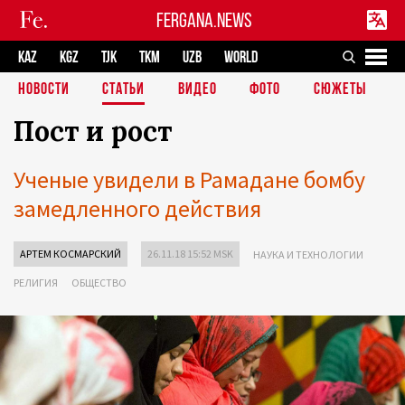
FERGANA.NEWS
KAZ
KGZ
TJK
TKM
UZB
WORLD
НОВОСТИ
СТАТЬИ
ВИДЕО
ФОТО
СЮЖЕТЫ
Пост и рост
Ученые увидели в Рамадане бомбу
замедленного действия
АРТЕМ КОСМАРСКИЙ
26.11.18 15:52 MSK
НАУКА И ТЕХНОЛОГИИ
РЕЛИГИЯ
ОБЩЕСТВО