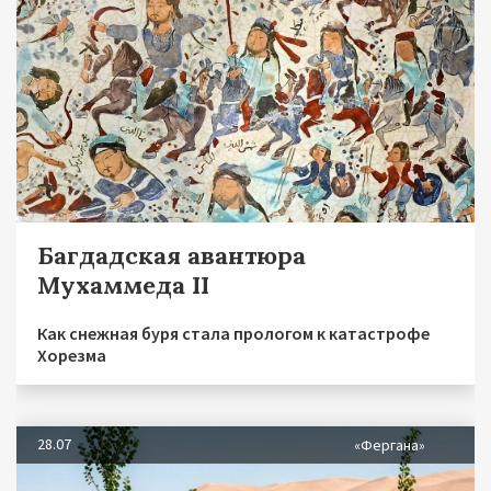
Багдадская авантюра
Мухаммеда II
Как снежная буря стала прологом к катастрофе
Хорезма
28.07
«Фергана»