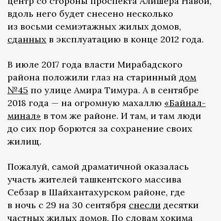
центр со стороны проспекта Алишера Навои,
вдоль него будет снесено несколько
из восьми семиэтажных жилых домов,
сданных
в эксплуатацию в конце 2012 года.
В июле 2017 года власти Мирабадского
района положили глаз на старинный
дом
№45
по улице Амира Тимура. А в сентябре
2018 года — на огромную махаллю
«Байнал-
минал»
в том же районе. И там, и там люди
до сих пор борются за сохранение своих
жилищ.
Пожалуй, самой драматичной оказалась
участь жителей ташкентского массива
Себзар в Шайхантахурском районе, где
в ночь с 29 на 30 сентября
снесли
десятки
частных жилых домов. По словам хокима