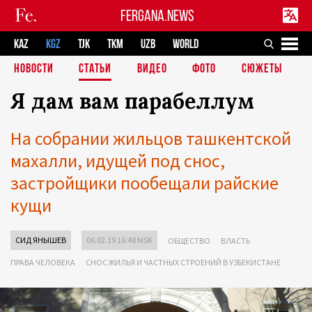
FERGANA.NEWS
KAZ
KGZ
TJK
TKM
UZB
WORLD
НОВОСТИ
СТАТЬИ
ВИДЕО
ФОТО
СЮЖЕТЫ
Я дам вам парабеллум
На собрании жильцов ташкентской
махалли, идущей под снос,
застройщики пообещали райские
кущи
СИД ЯНЫШЕВ
06.02.19 16:48 MSK
ОБЩЕСТВО
ВЛАСТЬ
ПРАВА ЧЕЛОВЕКА
СНОС ЖИЛЬЯ И ЧАСТНЫХ СТРОЕНИЙ В УЗБЕКИСТАНЕ