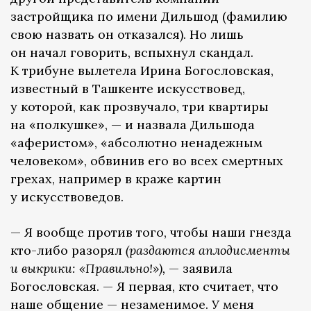
застройщика по имени Дильшод (фамилию
свою назвать он отказался). Но лишь
он начал говорить, вспыхнул скандал.
К трибуне вылетела Ирина Богословская,
известный в Ташкенте искусствовед,
у которой, как прозвучало, три квартиры
на «полкушке», — и назвала Дильшода
«аферистом», «абсолютно ненадежным
человеком», обвинив его во всех смертных
грехах, например в краже картин
у искусствоведов.
— Я вообще против того, чтобы наши гнезда
кто-либо разорял
(раздаются аплодисменты
и выкрики: «Правильно!»),
— заявила
Богословская. — Я первая, кто считает, что
наше общение — незаменимое. У меня