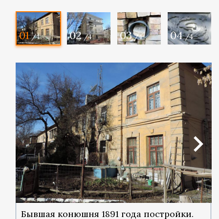
01
02
03
04
/4
/4
/4
/4
Бывшая конюшня 1891 года постройки.