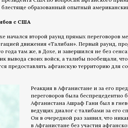
 блестяще образованный опытный американский 
либов с США
охе начался второй раунд прямых переговоров 
легацией движения «Талибан». Первый раунд, пр
о года там же, в Дохе, и завершился не без сен
к вывода своих войск, а талибы пообещали, что
ся предоставлять афганскую территорию для с
Реакция в Афганистане и за его пре
переговоров была беспрецедентно б
Афганистана Ашраф Гани был в гнев
ведущих диалог с талибами за его сп
Он в очередной раз заявил, что ник
в Афганистане без участия афганск