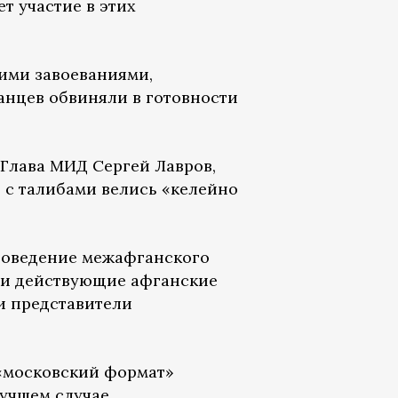
т участие в этих
кими завоеваниями,
анцев обвиняли в готовности
 Глава МИД Сергей Лавров,
ы с талибами велись «келейно
проведение межафганского
е и действующие афганские
и представители
 «московский формат»
лучшем случае