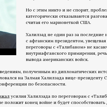
Но с этим никто и не спорит, пробл
категорически отказываются разгова
считая его марионеткой США.
Халилзад не один раз за последние 
с афганским президентом, увещевая 
переговоры с «Талибаном» не касаю
внутриафганского примирения, речь
вывода американских войск.
 сведениям, полученным из дипломатических ист
овался на Залмая Халилзада вице-президенту 
онференции по безопасности.
ржал
усилия Халилзада по переговорам с «Талиб
е положит конец войне и будет способствоват