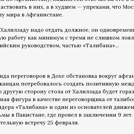
ствовать в них, а в худшем — упреками, что Мос
у мира в Афганистане.
 Халилзаду надо отдать должное, он одновреме
ю работу как минимум с тремя не слишком лоя
йским руководством, частью «Талибана»...
унда переговоров в Дохе обстановка вокруг афг
иканцам потребовалось создать позитивную ме
по другую сторону стола от Халилзада будет гора
ная фигура в качестве переговорщика от талибов
лидера «Талибана» и один из основателей движе
мы в Пакистане, где провел в заключении 9 лет
тельную встречу 25 февраля.