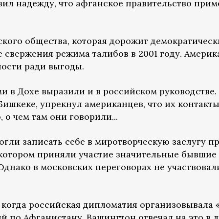
ил надежду, что афганское правительство приме
нского общества, которая дорожит демократичес
е свержения режима талибов в 2001 году. Америк
ности ради выгоды.
и в Дохе выразили и в российском руководстве.
 Бишкеке, упрекнул американцев, что их контакт
, о чем там они говорили...
могли записать себе в миротворческую заслугу 
в котором приняли участие значительные бывши
 Однако в московских переговорах не участвовал
, когда российская дипломатия организовывала
 по Афганистану, Вашингтон отвечал на это в 