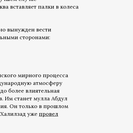
ква вставляет палки в колеса
нно вынужден вести
льными сторонами:
анского мирного процесса
ждународную атмосферу
здо более влиятельная
. Им станет мулла Абдул
ния. Он только в прошлом
. Халилзад уже
провел