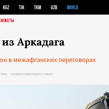
KGZ
TJK
TKM
UZB
WORLD
СЮЖЕТЫ
 из Аркадага
он в межафганских переговорах
ТИКА
ТАЛИБОВ ПРИНУЖДАЮТ К МИРУ