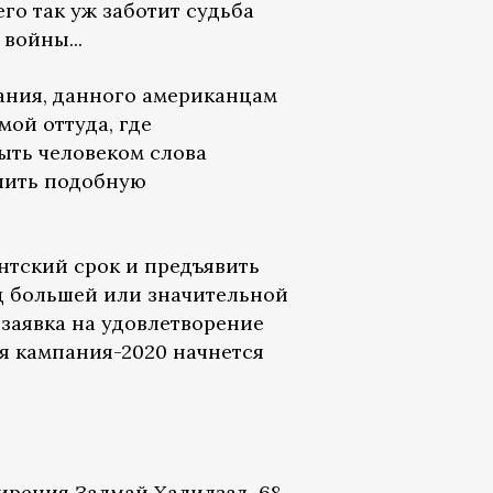
го так уж заботит судьба
войны...
ания, данного американцам
ой оттуда, где
быть человеком слова
елить подобную
нтский срок и предъявить
д большей или значительной
заявка на удовлетворение
ая кампания-2020 начнется
рения Залмай Халилзад, 68-