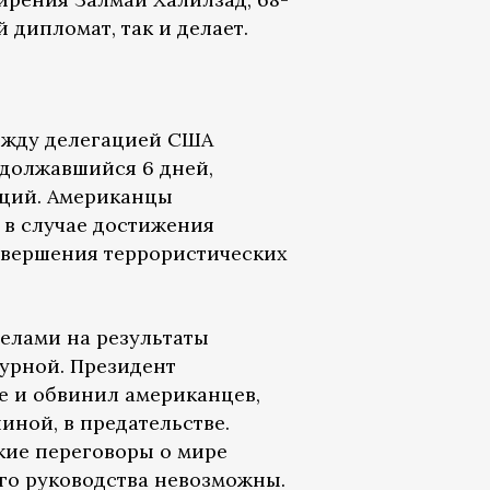
дипломат, так и делает.
между делегацией США
одолжавшийся 6 дней,
саций. Американцы
 в случае достижения
овершения террористических
делами на результаты
урной. Президент
е и обвинил американцев,
иной, в предательстве.
акие переговоры о мире
ого руководства невозможны.