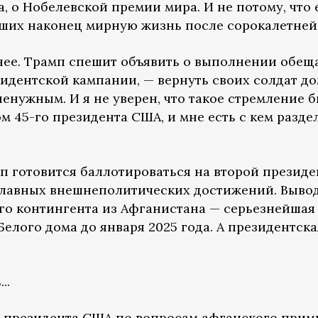
 о Нобелевской премии мира. И не потому, что е
ших наконец мирную жизнь после сорокалетней 
нее. Трамп спешит объявить о выполнении обещ
идентской кампании, — вернуть своих солдат дом
енужным. И я не уверен, что такое стремление 
м 45-го президента США, и мне есть с кем разд
п готовится баллотироваться на второй президе
главных внешнеполитических достижений. Выво
го контингента из Афганистана — серьезнейшая 
елого дома до января 2025 года. А президентск
..
 президента США по вопросам афганского прими