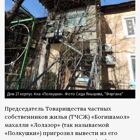
Дом 27 корпус 4 на «Полкушке». Фото Сида Янышева, "Фергана"
Председатель Товарищества частных
собственников жилья (ТЧСЖ) «Богишамол»
махалли «Лолазор» (так называемой
«Полкушки») пригрозил вывести из его