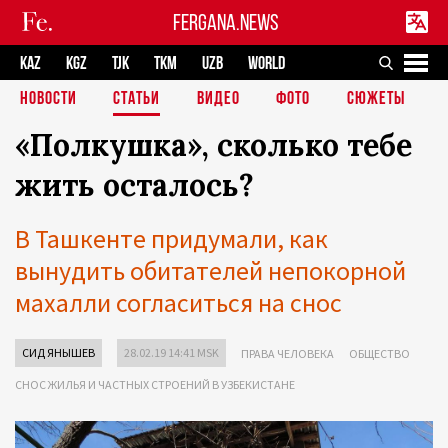
FERGANA.NEWS
KAZ
KGZ
TJK
TKM
UZB
WORLD
НОВОСТИ
СТАТЬИ
ВИДЕО
ФОТО
СЮЖЕТЫ
«Полкушка», сколько тебе
жить осталось?
В Ташкенте придумали, как
вынудить обитателей непокорной
махалли согласиться на снос
СИД ЯНЫШЕВ
28.02.19 14:41 MSK
ПРАВА ЧЕЛОВЕКА
ОБЩЕСТВО
СНОС ЖИЛЬЯ И ЧАСТНЫХ СТРОЕНИЙ В УЗБЕКИСТАНЕ