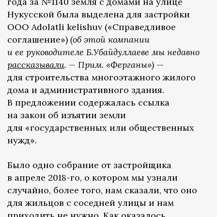
года за №1140 земля с домами на улице
Нукусской была выделена для застройки
ООО Adolatli kelishuv («Справедливое
соглашение»)
(об этой компании
и ее руководителе Б.Убайдуллаеве мы недавно
рассказывали
.
— Прим. «Ферганы»)
—
для строительства многоэтажного жилого
дома и административного здания.
В предложении содержалась ссылка
на закон об изъятии земли
для «государственных или общественных
нужд».
Было одно собрание от застройщика
в апреле 2018-го, о котором мы узнали
случайно, более того, нам сказали, что оно
для жильцов с соседней улицы и нам
приходить не нужно. Как оказалось