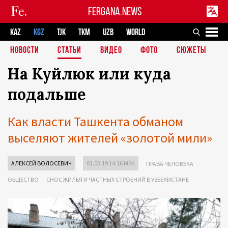
FERGANA.NEWS
KAZ
KGZ
TJK
TKM
UZB
WORLD
НОВОСТИ
СТАТЬИ
ВИДЕО
ФОТО
СЮЖЕТЫ
На Куйлюк или куда
подальше
Как власти Ташкента обманом
выселяют жителей «золотой мили»
АЛЕКСЕЙ ВОЛОСЕВИЧ
01.03.19 14:16 MSK
ПРАВА ЧЕЛОВЕКА
ОБЩЕСТВО
СНОС ЖИЛЬЯ И ЧАСТНЫХ СТРОЕНИЙ В УЗБЕКИСТАНЕ