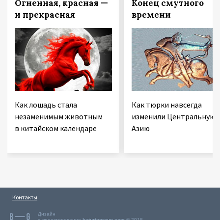
Огненная, красная —
Конец смутного
и прекрасная
времени
Как лошадь стала
Как тюрки навсегда
незаменимым животным
изменили Центральную
в китайском календаре
Азию
Контакты
Дизайн
и проектирование
baturingroup.com
© 2018