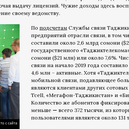
точая выдачу лицензий. Чужие доходы здесь во
ение своему ведомству.
По
подсчетам
Службы связи Таджикис
предприятий отрасли связи, в том ч
составили около 2,6 млрд сомони ($2
государственного «Таджиктелекома» 
сомони ($21 млн) или около 7,6%. Ч
связи на начало 2019 года составило 
4,6 млн – активные. Хотя «Таджикте
мобильной связи, подавляющее бол
являются клиентами других сотовы
Tcell, «Мегафон-Таджикистан» и «Б
Количество же абонентов фиксирова
меньше
—
всего 372 тысячи, из кото
пользователями являются около 131 
то с сайта