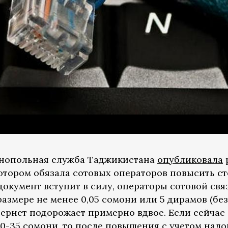
нопольная служба Таджикистана
опубликовала
 котором обязала сотовых операторов повысить 
а документ вступит в силу, операторы сотовой св
азмере не менее 0,05 сомони или 5 дирамов (без 
тернет подорожает примерно вдвое. Если сейчас
0-35 сомони, то после повышения с учетом налог