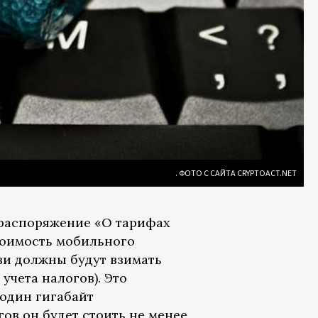
. ФОТО С САЙТА СRYPTOACT.NET
распоряжение «О тарифах
стоимость мобильного
язи должны будут взимать
учета налогов). Это
 один гигабайт
ов он будет стоить не менее