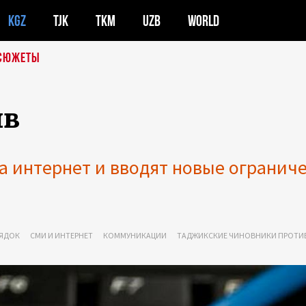
KGZ
TJK
TKM
UZB
WORLD
СЮЖЕТЫ
ив
 интернет и вводят новые огранич
РЯДОК
СМИ И ИНТЕРНЕТ
КОММУНИКАЦИИ
ТАДЖИКСКИЕ ЧИНОВНИКИ ПРОТИВ