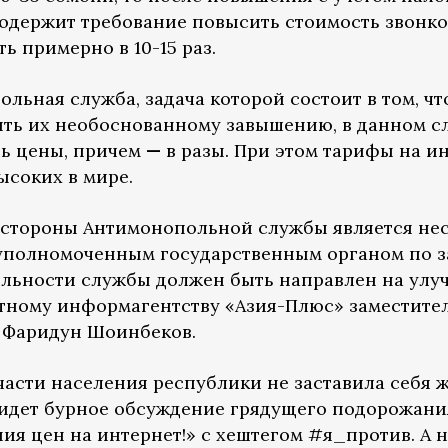
содержит требование повысить стоимость звонко
сть примерно в 10-15 раз.
льная служба, задача которой состоит в том, ч
ять их необоснованному завышению, в данном сл
ть цены, причем
—
в разы. При этом тарифы на и
ысоких в мире.
стороны Антимонопольной службы является нес
 уполномоченным государственным органом по з
ельности службы должен быть направлен на ул
тному информагентству «Азия-Плюс» заместите
 Фаридун Шоинбеков.
части населения республики не заставила себя 
 идет бурное обсуждение грядущего подорожани
я цен на интернет!» с хештегом #я_против. А н