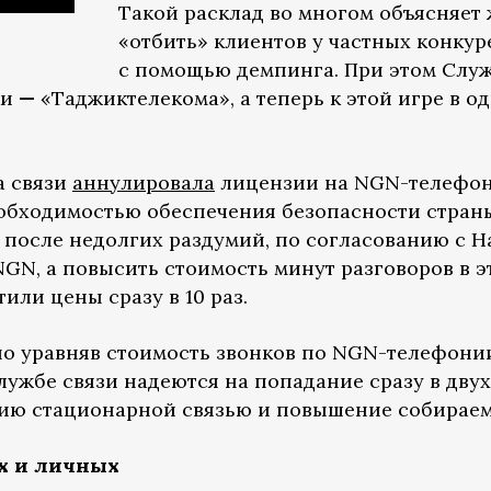
Такой расклад во многом объясняет
«отбить» клиентов у частных конкур
с помощью демпинга. При этом Служ
ки
—
«Таджиктелекома», а теперь к этой игре в 
а связи
аннулировала
лицензии на NGN-телефон
еобходимостью обеспечения безопасности страны
 после недолгих раздумий, по согласованию с 
NGN, а повысить стоимость минут разговоров в 
или цены сразу в 10 раз.
но уравняв стоимость звонков по NGN-телефони
лужбе связи надеются на попадание сразу в двух
ию стационарной связью и повышение собираем
х и личных