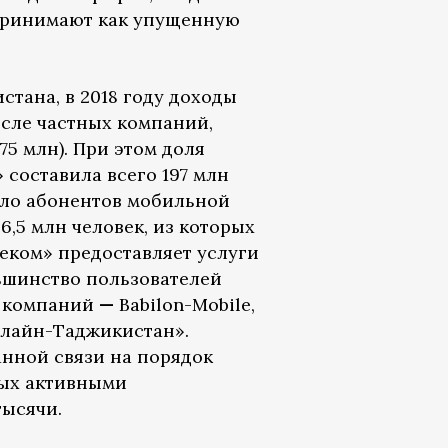
спринимают как упущенную
тана, в 2018 году доходы
исле частных компаний,
75 млн). При этом доля
составила всего 197 млн
исло абонентов мобильной
6,5 млн человек, из которых
леком» предоставляет услуги
ьшинство пользователей
х компаний
—
Babilon-Mobile,
илайн-Таджикистан».
нной связи на порядок
рых активными
тысячи.