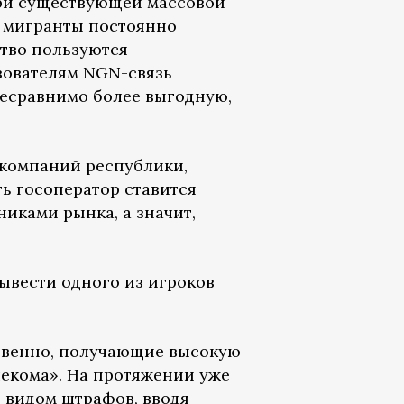
ри существующей массовой
мигранты постоянно
ство пользуются
зователям NGN-связь
есравнимо более выгодную,
 компаний республики,
ь госоператор ставится
иками рынка, а значит,
ывести одного из игроков
.
ственно, получающие высокую
екома». На протяжении уже
д видом штрафов, вводя