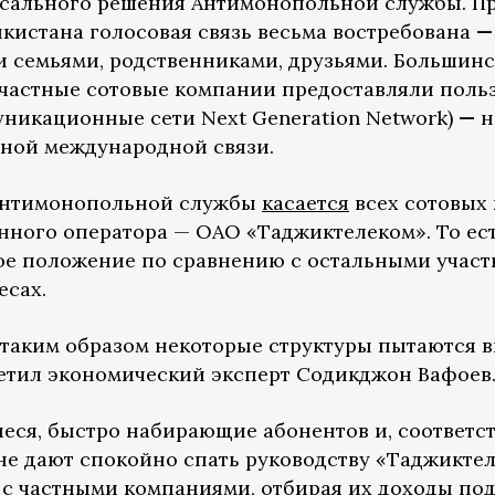
сального решения Антимонопольной службы. П
кистана голосовая связь весьма востребована
—
ми семьями, родственниками, друзьями. Большин
 частные сотовые компании предоставляли поль
никационные сети Next Generation Network)
—
н
рной международной связи.
 Антимонопольной службы
касается
всех сотовых
нного оператора — ОАО «Таджиктелеком». То ест
е положение по сравнению с остальными участн
есах.
о таким образом некоторые структуры пытаются в
метил экономический эксперт Содикджон Вафоев
еся, быстро набирающие абонентов и, соответ
е дают спокойно спать руководству «Таджиктел
у с частными компаниями, отбирая их доходы по