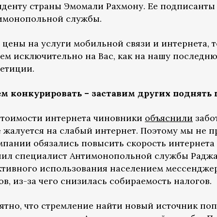
иденту страны Эмомали Рахмону. Ее подписанты 
имонопольной службы.
 цены на услуги мобильной связи и интернета, т
ем исключительно на Вас, как на нашу послед
петиции.
м конкурировать – заставим других поднять
тоимости интернета чиновники
объяснили
забот
е жалуется на слабый интернет. Поэтому мы не 
мпании обязались повысить скорость интернета 
снил специалист Антимонопольной службы Радж
а активного использования населением мессендж
в, из-за чего снизилась собираемость налогов.
ятно, что стремление найти новый источник поп