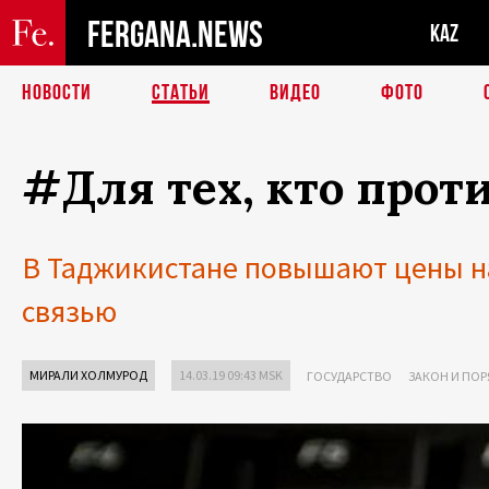
FERGANA.NEWS
KAZ
НОВОСТИ
СТАТЬИ
ВИДЕО
ФОТО
#Для тех, кто прот
В Таджикистане повышают цены на
связью
МИРАЛИ ХОЛМУРОД
14.03.19 09:43 MSK
ГОСУДАРСТВО
ЗАКОН И ПО