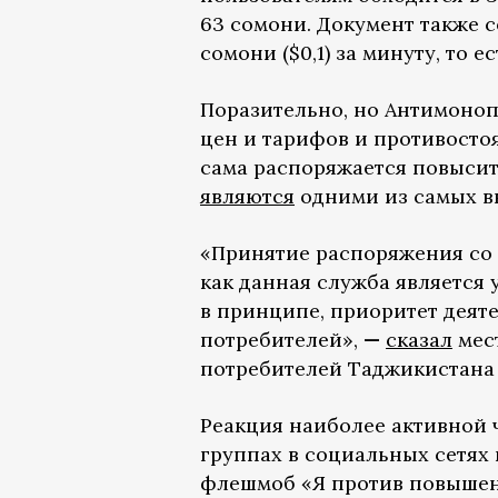
63 сомони. Документ также 
сомони ($0,1) за минуту, то е
Поразительно, но Антимонопо
цен и тарифов и противосто
сама распоряжается повыси
являются
одними из самых в
«Принятие распоряжения со 
как данная служба является
в принципе, приоритет деят
потребителей»,
—
сказал
мес
потребителей Таджикистана
Реакция наиболее активной 
группах в социальных сетях
флешмоб «Я против повышени