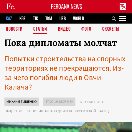
FERGANA.NEWS
KAZ
KGZ
TJK
TKM
UZB
WORLD
НОВОСТИ
СТАТЬИ
ВИДЕО
ФОТО
СЮЖЕТЫ
Пока дипломаты молчат
Попытки строительства на спорных
территориях не прекращаются. Из-
за чего погибли люди в Овчи-
Калача?
МИХАИЛ ТИЩЕНКО
17.09.19 18:07 MSK
БЕЗОПАСНОСТЬ
ОБЩЕСТВО
КОНФЛИКТЫ НА ТАДЖИКСКО-КИРГИЗСКОЙ ГРАНИЦЕ