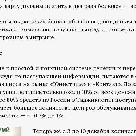
а карту должны платить в два раза больше»,
—
во
оматы таджикских банков обычно выдают деньги 
 взимают комиссию, получают выгоду от конверт
в тройном выигрыше.
е
е к простой и понятной системе денежных пере
, судя по поступающей информации, пытаются в
тавшиеся на рынке «Юнистрим» и «Контакт». До з
осуществлялись только около 10% от всех денеж
ее 80% средств из России в Таджикистан поступ
имеет большое количество центров обслуживания
омиссии
—
от 0,5% до 1%.
Теперь же с 3 по 10 декабря количес