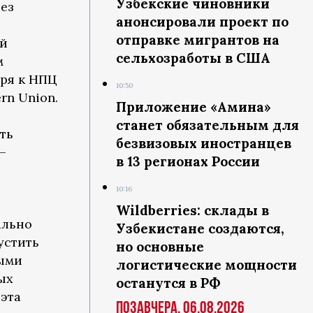
Узбекские чиновники
ез
анонсировали проект по
отправке мигрантов на
ей
сельхозработы в США
м
бря к НПЦ
10:50
rn Union.
Приложение «Амина»
станет обязательным для
ть
безвизовых иностранцев
—
в 13 регионах России
10:16
Wildberries: склады в
ально
Узбекистане создаются,
устить
но основные
рыми
логистические мощности
ых
останутся в РФ
 эта
Позавчера, 06.08.2026