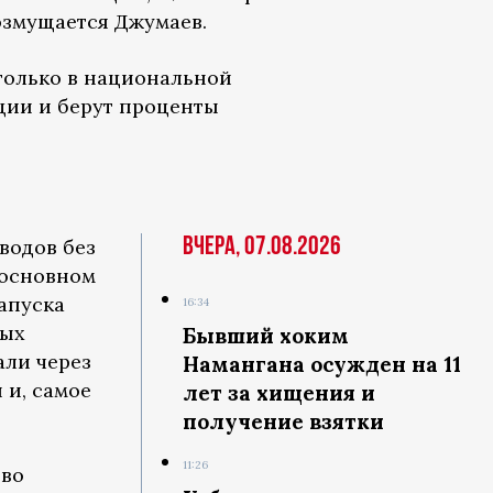
змущается Джумаев.
только в национальной
ации и берут проценты
Вчера, 07.08.2026
водов без
 основном
апуска
16:34
ных
Бывший хоким
али через
Намангана осужден на 11
 и, самое
лет за хищения и
получение взятки
11:26
тво