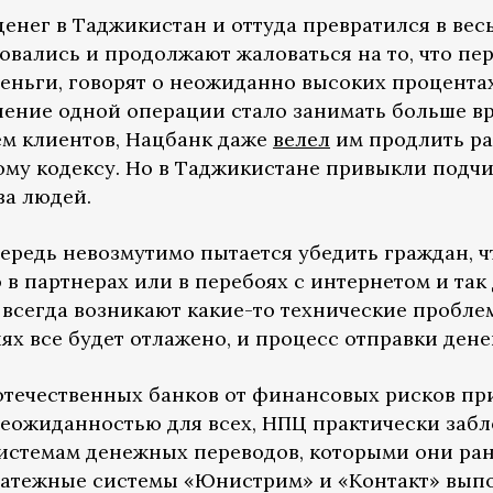
денег в Таджикистан и оттуда превратился в ве
вались и продолжают жаловаться на то, что пер
 деньги, говорят о неожиданно высоких процента
нение одной операции стало занимать больше в
ем клиентов, Нацбанк даже
велел
им продлить ра
ому кодексу. Но в Таджикистане привыкли подчи
ва людей.
ередь невозмутимо пытается убедить граждан, ч
 в партнерах или в перебоях с интернетом и так
всегда возникают какие-то технические проблем
ях все будет отлажено, и процесс отправки дене
течественных банков от финансовых рисков пр
еожиданностью для всех, НПЦ практически забл
стемам денежных переводов, которыми они ран
латежные системы «Юнистрим» и «Контакт» вып