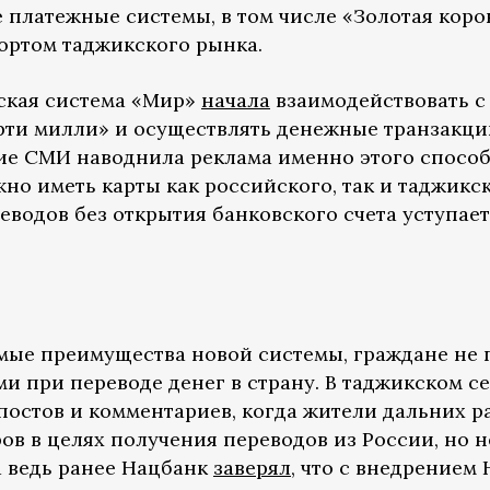
платежные системы, в том числе «Золотая корон
бортом таджикского рынка.
йская система «Мир»
начала
взаимодействовать с
рти милли» и осуществлять денежные транзакци
ие СМИ наводнила реклама именно этого способ
но иметь карты как российского, так и таджикск
еводов без открытия банковского счета уступае
мые преимущества новой системы, граждане не п
и при переводе денег в страну. В таджикском с
остов и комментариев, когда жители дальних 
в в целях получения переводов из России, но н
а ведь ранее Нацбанк
заверял
, что с внедрением