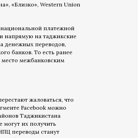
а», «Близко», Western Union
 национальной платежной
и напрямую на таджикские
а денежных переводов,
ого банков. То есть ранее
т место межбанковским
ерестают жаловаться, что
егменте Facebook можно
районов Таджикистана
е могут их получить
 НПЦ переводы станут