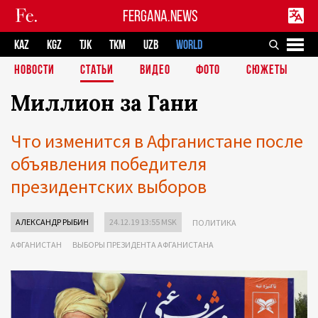
FERGANA.NEWS
KAZ
KGZ
TJK
TKM
UZB
WORLD
НОВОСТИ
СТАТЬИ
ВИДЕО
ФОТО
СЮЖЕТЫ
Миллион за Гани
Что изменится в Афганистане после
объявления победителя
президентских выборов
АЛЕКСАНДР РЫБИН
24.12.19 13:55 MSK
ПОЛИТИКА
АФГАНИСТАН
ВЫБОРЫ ПРЕЗИДЕНТА АФГАНИСТАНА