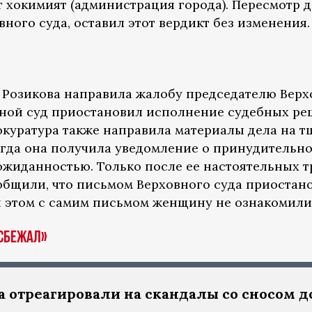
т хокимият (администрация города). Пересмотр 
вного суда, оставил этот вердикт без изменения.
м Розикова направила жалобу председателю Верх
ной суд приостановил исполнение судебных реш
рокуратура также направила материалы дела на 
когда она получила уведомление о принудительн
еожиданностью. Только после ее настоятельных 
общили, что письмом Верховного суда приостан
 этом с самим письмом женщину не ознакомили
 сбежал»
а отреагировали на скандалы со сносом 