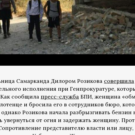
ельница Самарканда Дилором Розикова
совершила
ельного исполнения при Генпрокуратуре, котор
. Как сообщила
пресс-служба
БПИ, женщина «обм
олотенце и бросила его в сотрудников бюро, кот
 однако Розикова начала разбрызгивать бензин 
ь увернуться от огня и задержать женщину. Про
 («Сопротивление представителю власти или лиц