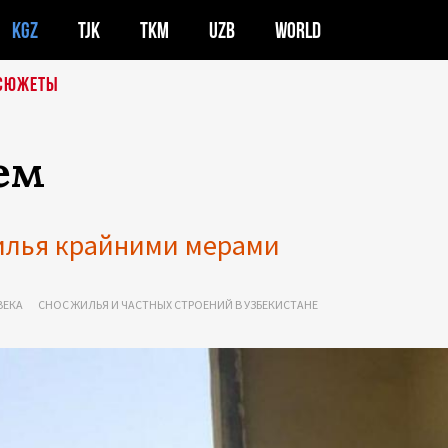
KGZ
TJK
TKM
UZB
WORLD
СЮЖЕТЫ
ем
жилья крайними мерами
ВЕКА
СНОС ЖИЛЬЯ И ЧАСТНЫХ СТРОЕНИЙ В УЗБЕКИСТАНЕ