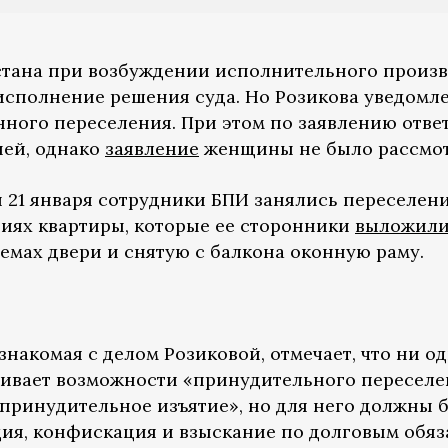
стана при возбуждении исполнительного произв
 исполнение решения суда. Но Розикова уведомл
енного переселения. При этом по заявлению отве
ней, однако
заявление
женщины не было рассмот
 21 января сотрудники БПИ занялись переселен
фиях квартиры, которые ее сторонники
выложил
емах двери и снятую с балкона оконную раму.
знакомая с делом Розиковой, отмечает, что ни о
ривает возможности «принудительного переселе
принудительное изъятие», но для него должны 
ия, конфискация и взыскание по долговым обяза