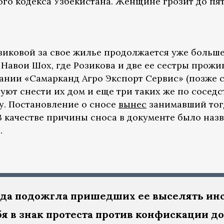
ого кодекса Узбекистана. Женщине грозит до пя
ковой за свое жилье продолжается уже больше дв
Навои Шох, где Розикова и две ее сестры прожив
нии «Самарканд Агро Экспорт Сервис» (позже 
уют снести их дом и еще три таких же по соседст
. Постановление о сносе
вынес
занимавший тогд
В качестве причины сноса в документе было наз
.
да подожгла пришедших ее выселять ин
я в знак протеста против конфискации д