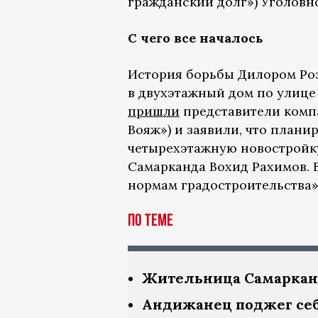
гражданский долг») Уголовн
С чего все началось
История борьбы Дилором Рози
в двухэтажный дом по улице 
пришли
представители компа
Вояж») и заявили, что планир
четырехэтажную новостройку
Самарканда Вохид Рахимов. 
нормам градостроительства»
по теме
Жительница Самаркан
Андижанец поджег себ