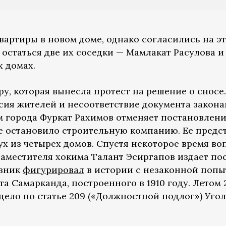
ртиры в новом доме, однако согласились на это 
остаться две их соседки — Мамлакат Расулова и
х домах.
у, которая вынесла протест на решение о сносе
сия жителей и несоответствие документа закона
м города Фуркат Рахимов отменяет постановлени
е остановило строительную компанию. Ее предст
ух из четырех домов. Спустя некоторое время в
местителя хокима Талант Эсиргапов издает пос
овник
фигурировал
в истории с незаконной попы
а Самарканда, построенного в 1910 году. Летом 
дело по статье 209 («Должностной подлог») Угол