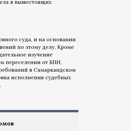
дела в вышестоящих
овного суда, и на основании
ений по этому делу. Кроме
тщательное изучение
ом переселении от БПИ,
требований в Самаркандском
овка исполнения судебных
.
домов