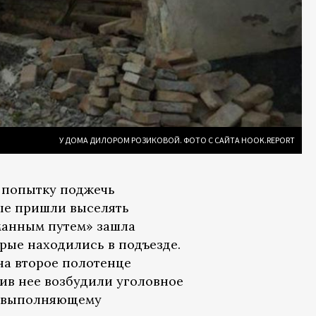
У ДОМА ДИЛОРОМ РОЗИКОВОЙ. ФОТО С САЙТА HOOK.REPORT
попытку поджечь
ые пришли выселять
анным путем» зашла
орые находились в подъезде.
на второе полотенце
тив нее возбудили уголовное
у, выполняющему