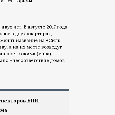
ти лет тюрьмы.
ух лет. В августе 2017 года
ают в двух квартирах,
сменит название на «Силк
ву, а на их месте возведут
а пост хокима (мэра)
вано «несоответствие домов
спекторов БПИ
ома