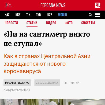
FERGANA.NEWS
KAZ
KGZ
TJK
TKM
UZB
WORLD
НОВОСТИ
СТАТЬИ
ВИДЕО
ФОТО
СЮЖЕТЫ
«Ни на сантиметр никто
не ступал»
Как в странах Центральной Азии
защищаются от нового
коронавируса
МИХАИЛ ТИЩЕНКО
28.01.20 11:02 MSK
ЧП
КИТАЙ
ПАНДЕМИЯ COVID-19