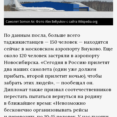
Самолет Somon Air. Фото Alex Beltyukov с сайта Wikipedia.org
По данным посла, больше всего
таджикистанцев — 150 человек — находятся
сейчас в московском аэропорту Внуково. Еще
около 120 человек застряли в аэропорту
Новосибирска. «Сегодня в Россию прилетят
два наших самолета (один уже должен
прибыть, второй прилетит ночью), чтобы
забрать этих людей», — пообещал он.
Дипломат также призвал соотечественников
перестать пытаться вернуться на родину
в ближайшее время: «Невозможно
бесконечно организовывать рейсы
и перевозить по 10-15 человек. У нас тысячи