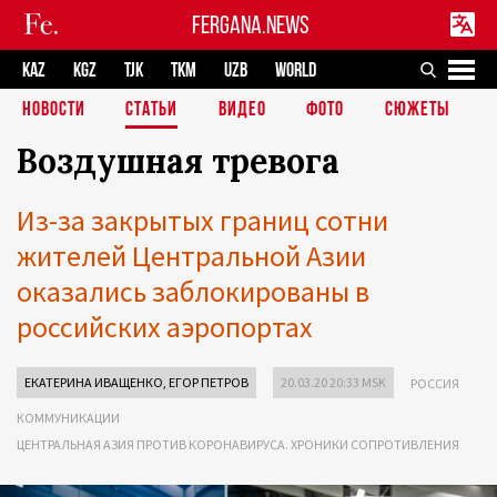
FERGANA.NEWS
KAZ
KGZ
TJK
TKM
UZB
WORLD
НОВОСТИ
СТАТЬИ
ВИДЕО
ФОТО
СЮЖЕТЫ
Воздушная тревога
Из-за закрытых границ сотни
жителей Центральной Азии
оказались заблокированы в
российских аэропортах
ЕКАТЕРИНА ИВАЩЕНКО
,
ЕГОР ПЕТРОВ
20.03.20 20:33 MSK
РОССИЯ
КОММУНИКАЦИИ
ЦЕНТРАЛЬНАЯ АЗИЯ ПРОТИВ КОРОНАВИРУСА. ХРОНИКИ СОПРОТИВЛЕНИЯ