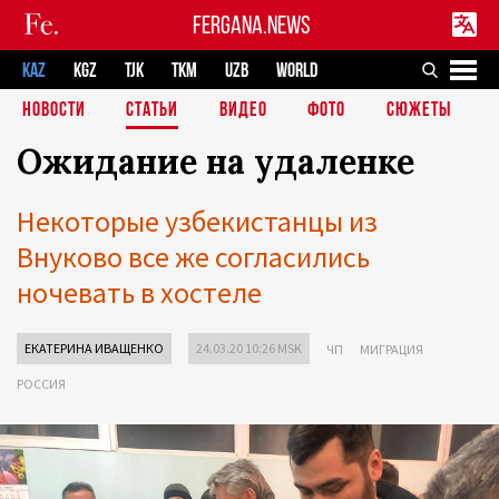
FERGANA.NEWS
KAZ
KGZ
TJK
TKM
UZB
WORLD
НОВОСТИ
СТАТЬИ
ВИДЕО
ФОТО
СЮЖЕТЫ
Ожидание на удаленке
Некоторые узбекистанцы из
Внуково все же согласились
ночевать в хостеле
ЕКАТЕРИНА ИВАЩЕНКО
24.03.20 10:26 MSK
ЧП
МИГРАЦИЯ
РОССИЯ