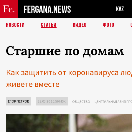
FERGANA.NEWS
KAZ
НОВОСТИ
СТАТЬИ
ВИДЕО
ФОТО
Старшие по домам
Как защитить от коронавируса лю
живете вместе
ЕГОР ПЕТРОВ
28.03.20 10:56 MSK
ОБЩЕСТВО
ЦЕНТРАЛЬНАЯ АЗИЯ П