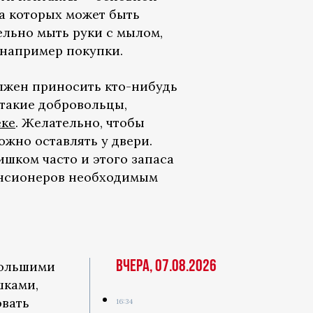
на которых может быть
льно мыть руки с мылом,
 например покупки.
лжен приносить кто-нибудь
 такие добровольцы,
ке
. Желательно, чтобы
жно оставлять у двери.
ишком часто и этого запаса
пенсионеров необходимым
Вчера, 07.08.2026
большими
шками,
овать
16:34