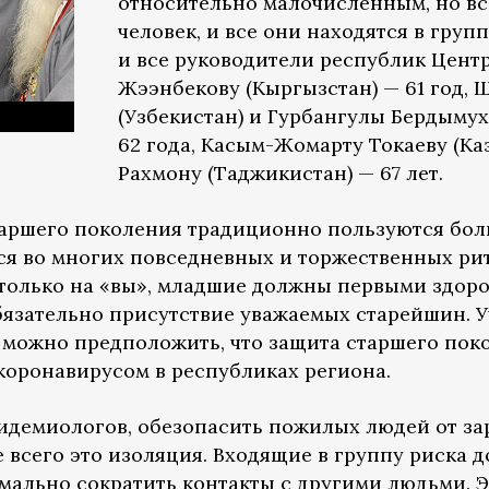
относительно малочисленным, но все
человек, и все они находятся в группе
и все руководители республик Цент
Жээнбекову (Кыргызстан) — 61 год, 
(Узбекистан) и Гурбангулы Бердыму
62 года, Касым-Жомарту Токаеву (Ка
Рахмону (Таджикистан) — 67 лет.
таршего поколения традиционно пользуются бо
ся во многих повседневных и торжественных ри
только на «вы», младшие должны первыми здоро
бязательно присутствие уважаемых старейшин. У
, можно предположить, что защита старшего пок
 коронавирусом в республиках региона.
идемиологов, обезопасить пожилых людей от з
всего это изоляция. Входящие в группу риска д
мально сократить контакты с другими людьми. 