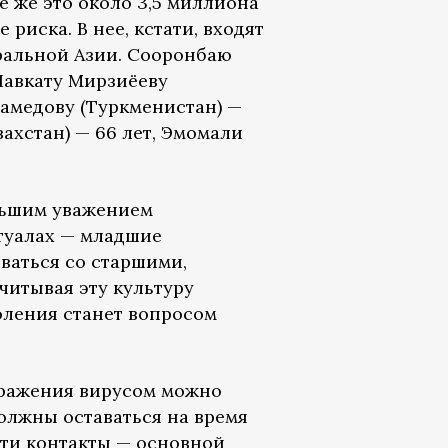
 же это около 3,5 миллиона
 риска. В нее, кстати, входят
ральной Азии. Сооронбаю
Шавкату Мирзиёеву
хамедову (Туркменистан) —
захстан) — 66 лет, Эмомали
льшим уважением
туалах — младшие
ваться со старшими,
читывая эту культуру
оления станет вопросом
аражения вирусом можно
олжны оставаться на время
Эти контакты — основной