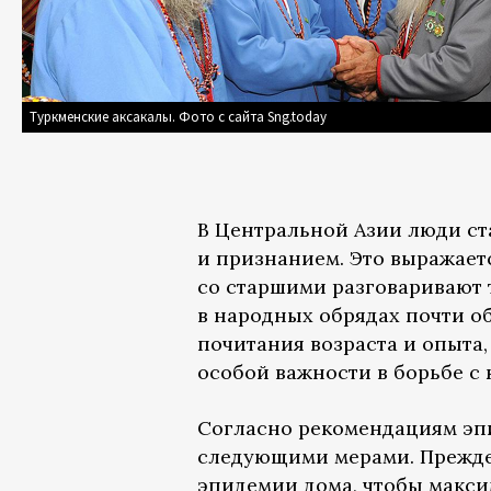
Туркменские аксакалы. Фото с сайта Sng.today
В Центральной Азии люди с
и признанием. Это выражает
со старшими разговаривают 
в народных обрядах почти о
почитания возраста и опыта
особой важности в борьбе с
Согласно рекомендациям эп
следующими мерами. Прежде 
эпидемии дома, чтобы макси