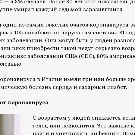
80 — в 8% случаев. После 80 лет этот показатель 
группе умирал каждый седьмой заразившийся.
я один из самых тяжелых очагов коронавируса,
ервых 105 погибших от вируса там
составил
81 го
х заболеваний. Они могут быть у людей разного 
изни риск приобрести такой недуг серьезно возр
илактике заболеваний США (CDC), 80% американ
олезнью.
 коронавируса в Италии имели три или больше х
мическую болезнь сердца и сахарный диабет.
от коронавируса
С возрастом у людей снижается кол
телец или лейкоцитов. Это важные к
найти и уничтожить инфекцию. Помим