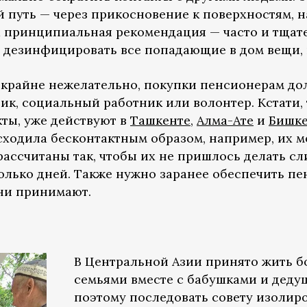
й путь — через прикосновение к поверхностям, 
 принципиальная рекомендация — часто и тщате
 и дезинфицировать все попадающие в дом вещи,
 крайне нежелательно, покупки пенсионерам до
ик, социальный работник или волонтер. Кстати,
ты, уже действуют в
Ташкенте
,
Алма-Ате
и
Бишке
сходила бесконтактным образом, например, их мо
ассчитаны так, чтобы их не пришлось делать сл
колько дней. Также нужно заранее обеспечить 
они принимают.
В Центральной Азии принято жить 
семьями вместе с бабушками и деду
поэтому последовать совету изолир