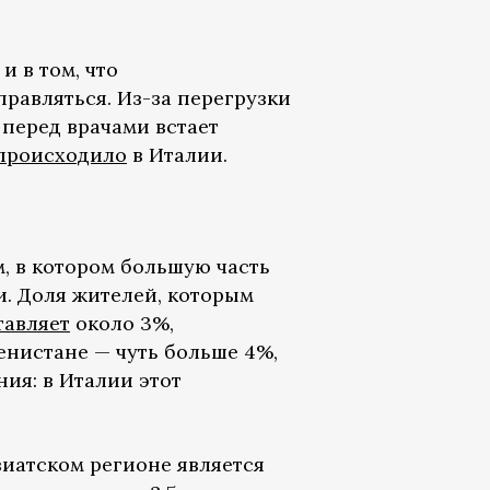
 в том, что
равляться. Из-за перегрузки
перед врачами встает
происходило
в Италии.
, в котором большую часть
. Доля жителей, которым
тавляет
около 3%,
енистане — чуть больше 4%,
ния: в Италии этот
иатском регионе является