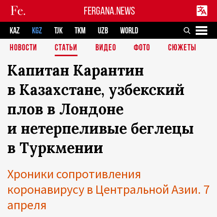
FERGANA.NEWS
KAZ
KGZ
TJK
TKM
UZB
WORLD
НОВОСТИ
СТАТЬИ
ВИДЕО
ФОТО
СЮЖЕТЫ
Капитан Карантин
в Казахстане, узбекский
плов в Лондоне
и нетерпеливые беглецы
в Туркмении
Хроники сопротивления
коронавирусу в Центральной Азии. 7
апреля