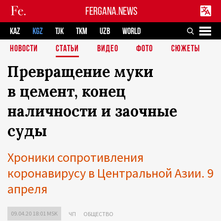
FERGANA.NEWS
KAZ
KGZ
TJK
TKM
UZB
WORLD
НОВОСТИ
СТАТЬИ
ВИДЕО
ФОТО
СЮЖЕТЫ
Превращение муки
в цемент, конец
наличности и заочные
суды
Хроники сопротивления
коронавирусу в Центральной Азии. 9
апреля
09.04.20 18:01 MSK
ЧП
ОБЩЕСТВО