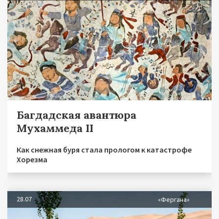
Багдадская авантюра
Мухаммеда II
Как снежная буря стала прологом к катастрофе
Хорезма
28.07
«Фергана»