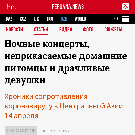
FERGANA.NEWS
KAZ
KGZ
TJK
TKM
UZB
WORLD
НОВОСТИ
СТАТЬИ
ВИДЕО
ФОТО
СЮЖЕТЫ
Ночные концерты,
неприкасаемые домашние
питомцы и драчливые
девушки
Хроники сопротивления
коронавирусу в Центральной Азии.
14 апреля
14.04.20 18:17 MSK
ЧП
ОБЩЕСТВО