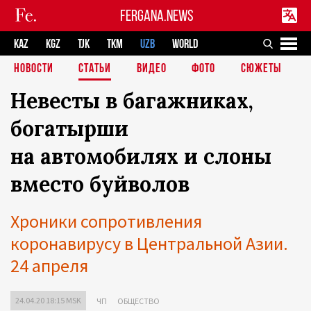
FERGANA.NEWS
KAZ
KGZ
TJK
TKM
UZB
WORLD
НОВОСТИ
СТАТЬИ
ВИДЕО
ФОТО
СЮЖЕТЫ
Невесты в багажниках,
богатырши
на автомобилях и слоны
вместо буйволов
Хроники сопротивления
коронавирусу в Центральной Азии.
24 апреля
24.04.20 18:15 MSK
ЧП
ОБЩЕСТВО