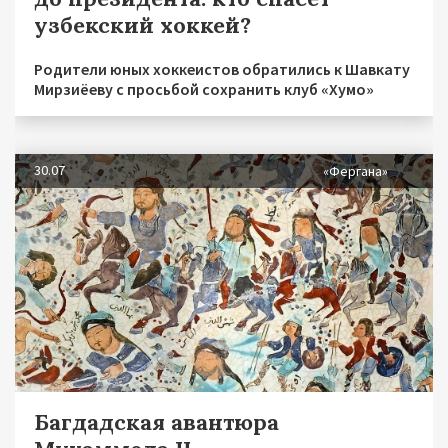
узбекский хоккей?
Родители юных хоккеистов обратились к Шавкату
Мирзиёеву с просьбой сохранить клуб «Хумо»
30.07
«Фергана»
Багдадская авантюра