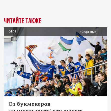
Читайте также
04.08
«Фергана»
От букмекеров
до президента: кто спасет