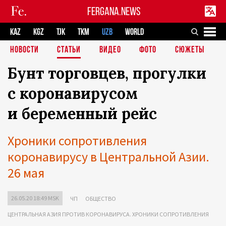
FERGANA.NEWS
KAZ
KGZ
TJK
TKM
UZB
WORLD
НОВОСТИ
СТАТЬИ
ВИДЕО
ФОТО
СЮЖЕТЫ
Бунт торговцев, прогулки
с коронавирусом
и беременный рейс
Хроники сопротивления
коронавирусу в Центральной Азии.
26 мая
26.05.20 18:49 MSK
ЧП
ОБЩЕСТВО
ЦЕНТРАЛЬНАЯ АЗИЯ ПРОТИВ КОРОНАВИРУСА. ХРОНИКИ СОПРОТИВЛЕНИЯ