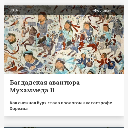
30.07
«Фергана»
Багдадская авантюра
Мухаммеда II
Как снежная буря стала прологом к катастрофе
Хорезма