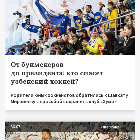
От букмекеров
до президента: кто спасет
узбекский хоккей?
Родители юных хоккеистов обратились к Шавкату
Мирзиёеву с просьбой сохранить клуб «Хумо»
30.07
«Фергана»