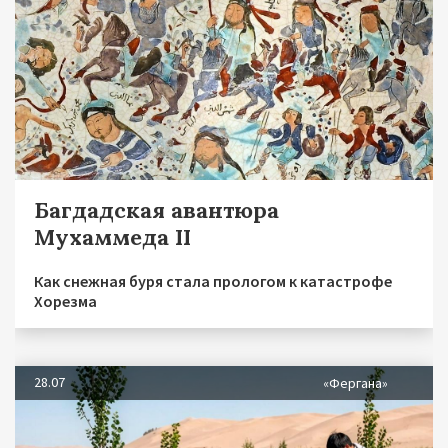
Багдадская авантюра
Мухаммеда II
Как снежная буря стала прологом к катастрофе
Хорезма
28.07
«Фергана»