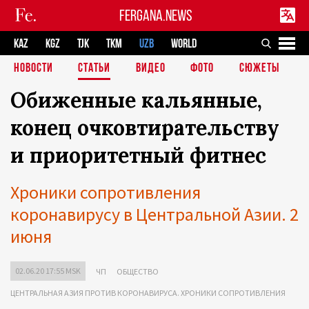
FERGANA.NEWS
KAZ
KGZ
TJK
TKM
UZB
WORLD
НОВОСТИ
СТАТЬИ
ВИДЕО
ФОТО
СЮЖЕТЫ
Обиженные кальянные,
конец очковтирательству
и приоритетный фитнес
Хроники сопротивления
коронавирусу в Центральной Азии. 2
июня
02.06.20 17:55 MSK
ЧП
ОБЩЕСТВО
ЦЕНТРАЛЬНАЯ АЗИЯ ПРОТИВ КОРОНАВИРУСА. ХРОНИКИ СОПРОТИВЛЕНИЯ