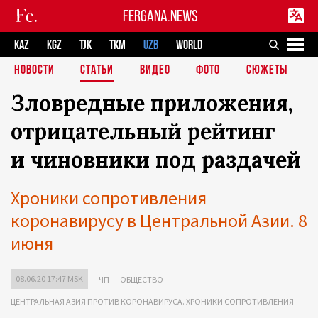
FERGANA.NEWS
KAZ
KGZ
TJK
TKM
UZB
WORLD
НОВОСТИ
СТАТЬИ
ВИДЕО
ФОТО
СЮЖЕТЫ
Зловредные приложения,
отрицательный рейтинг
и чиновники под раздачей
Хроники сопротивления
коронавирусу в Центральной Азии. 8
июня
08.06.20 17:47 MSK
ЧП
ОБЩЕСТВО
ЦЕНТРАЛЬНАЯ АЗИЯ ПРОТИВ КОРОНАВИРУСА. ХРОНИКИ СОПРОТИВЛЕНИЯ