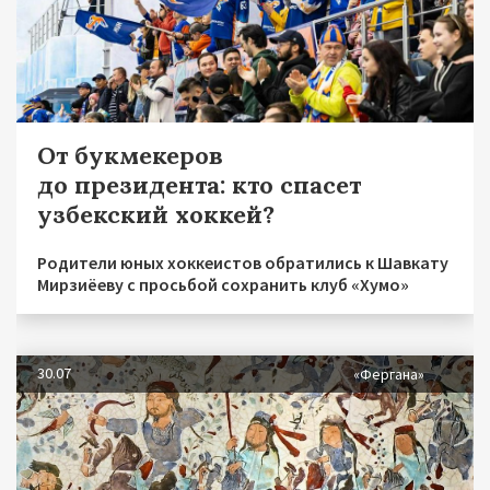
От букмекеров
до президента: кто спасет
узбекский хоккей?
Родители юных хоккеистов обратились к Шавкату
Мирзиёеву с просьбой сохранить клуб «Хумо»
30.07
«Фергана»