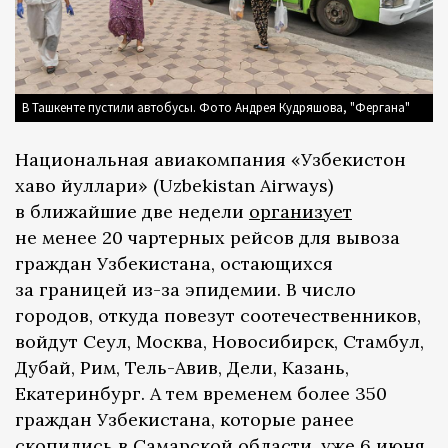
В Ташкенте пустили автобусы. Фото Андрея Кудряшова, "Фергана"
Национальная авиакомпания «Узбекистон
хаво йуллари» (Uzbekistan Airways)
в ближайшие две недели
организует
не менее 20 чартерных рейсов для вывоза
граждан Узбекистана, остающихся
за границей из-за эпидемии. В число
городов, откуда повезут соотечественников,
войдут Сеул, Москва, Новосибирск, Стамбул,
Дубай, Рим, Тель-Авив, Дели, Казань,
Екатеринбург. А тем временем более 350
граждан Узбекистана, которые ранее
скопились в Самарской области, уже 6 июня