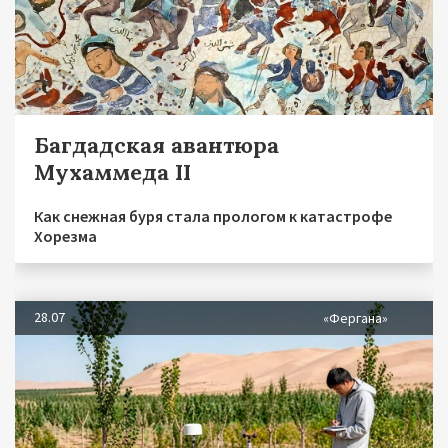
Багдадская авантюра
Мухаммеда II
Как снежная буря стала прологом к катастрофе
Хорезма
28.07
«Фергана»