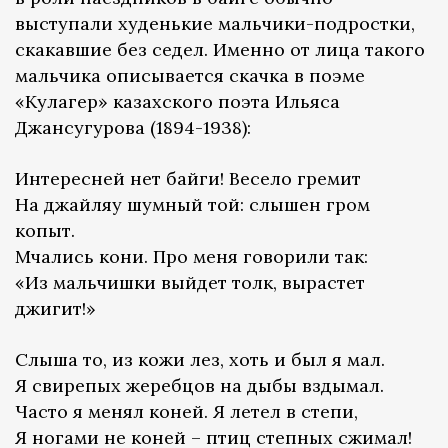
выступали худенькие мальчики-подростки,
скакавшие без седел. Именно от лица такого
мальчика описывается скачка в поэме
«Кулагер» казахского поэта Ильяса
Джансугурова (1894-1938):
Интересней нет байги! Весело гремит
На джайляу шумный той: слышен гром
копыт.
Мчались кони. Про меня говорили так:
«Из мальчишки выйдет толк, вырастет
джигит!»
Слыша то, из кожи лез, хоть и был я мал.
Я свирепых жеребцов на дыбы вздымал.
Часто я менял коней. Я летел в степи,
Я ногами не коней – птиц степных сжимал!