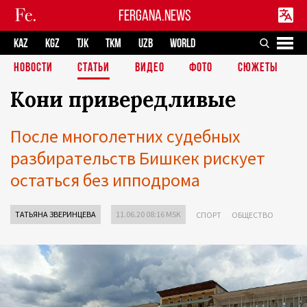
FERGANA.NEWS
KAZ
KGZ
TJK
TKM
UZB
WORLD
НОВОСТИ
СТАТЬИ
ВИДЕО
ФОТО
СЮЖЕТЫ
Кони привередливые
После многолетних судебных
разбирательств Бишкек рискует
остаться без ипподрома
ТАТЬЯНА ЗВЕРИНЦЕВА
11.06.20 08:16 MSK
СПОРТ
ОБЩЕСТВО