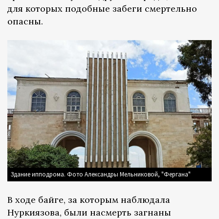
для которых подобные забеги смертельно
опасны.
Здание ипподрома. Фото Александры Мельниковой, "Фергана"
В ходе байге, за которым наблюдала
Нуркиязова, были насмерть загнаны