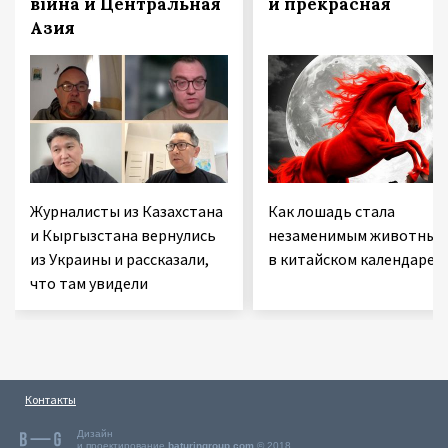
війна и Центральная
и прекрасная
Азия
Журналисты из Казахстана
Как лошадь стала
и Кыргызстана вернулись
незаменимым животным
из Украины и рассказали,
в китайском календаре
что там увидели
Контакты
Дизайн
и проектирование
baturingroup.com
© 2018