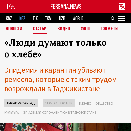
FERGANA.NEWS
KAZ
KGZ
TJK
TKM
UZB
WORLD
НОВОСТИ
СТАТЬИ
ВИДЕО
ФОТО
СЮЖЕТЫ
«Люди думают только
о хлебе»
Эпидемия и карантин убивают
ремесла, которые с таким трудом
возрождали в Таджикистане
ТИЛАВ РАСУЛ-ЗАДЕ
01.07.20 07:00 MSK
БИЗНЕС
ОБЩЕСТВО
КУЛЬТУРА
ЭПИДЕМИЯ КОРОНАВИРУСА В ТАДЖИКИСТАНЕ