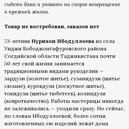
сидеть дома и уповать на скорое возвращение
к прежней жизни.
Товар не востребован, заказов нет
73-летняя
Нурихон Ибодуллоева
из села
Унджи Бободжонгафуровского района
Согдийской области Таджикистана почти
50 лет свой жизни занимается
традиционными видами рукоделия —
зардузи (золотое шитье), сузанидузи (шитье
сюзане), курокдузи (лоскутное шитье),
токидузи (шитье тюбетеек), колиндузи
(ковроткачество). Работы мастерицы никогда
не залеживались — уходили сразу. Но сейчас,
по словам Ибодуллоевой, более сотни
изготовленных ею изделий лежат дома