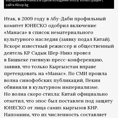
Изображение Манаса в одном из изданий эпоса. Иллюстрация с
сайта Kloop.kg
Итак, в 2009 году в Абу-Даби профильный
комитет ЮНЕСКО одобрил включение
«Манаса» в список нематериального
культурного наследия (заявку подал Китай).
Вскоре известный режиссер и общественный
деятель КР Садык Шер-Нияз провел
в Бишкеке гневную пресс-конференцию,
заявив, что только Кыргызстан вправе
претендовать на «Манас». По СМИ прошла
волна синофобских публикаций, Пекин
обвиняли в культурном империализме.
Но волна скоро стихла: Китай официально
отметил, что эпос был поставлен под защиту
ЮНЕСКО от лица самих кыргызов КНР.
Напомним, что их численность составляет