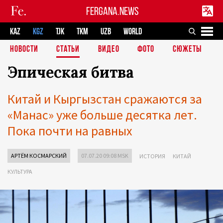
FERGANA.NEWS
KAZ
KGZ
TJK
TKM
UZB
WORLD
НОВОСТИ
СТАТЬИ
ВИДЕО
ФОТО
СЮЖЕТЫ
Эпическая битва
Китай и Кыргызстан сражаются за
«Манас» уже больше десятка лет.
Пока почти на равных
АРТЁМ КОСМАРСКИЙ
07.07.20 09:08 MSK
ИСТОРИЯ
КИТАЙ
КУЛЬТУРА