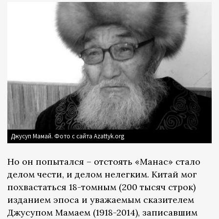
Джусуп Мамай. Фото с сайта Azattyk.org
Но он попытался – отстоять «Манас» стало
делом чести, и делом нелегким. Китай мог
похвастаться 18-томным (200 тысяч строк)
изданием эпоса и уважаемым сказителем
Джусупом Мамаем (1918-2014), записавшим