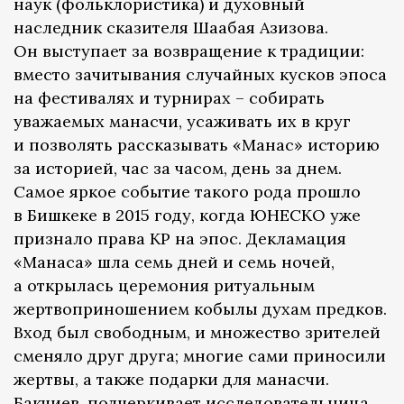
наук (фольклористика) и духовный
наследник сказителя Шаабая Азизова.
Он выступает за возвращение к традиции:
вместо зачитывания случайных кусков эпоса
на фестивалях и турнирах – собирать
уважаемых манасчи, усаживать их в круг
и позволять рассказывать «Манас» историю
за историей, час за часом, день за днем.
Самое яркое событие такого рода прошло
в Бишкеке в 2015 году, когда ЮНЕСКО уже
признало права КР на эпос. Декламация
«Манаса» шла семь дней и семь ночей,
а открылась церемония ритуальным
жертвоприношением кобылы духам предков.
Вход был свободным, и множество зрителей
сменяло друг друга; многие сами приносили
жертвы, а также подарки для манасчи.
Бакчиев, подчеркивает исследовательница,