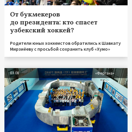
От букмекеров
до президента: кто спасет
узбекский хоккей?
Родители юных хоккеистов обратились к Шавкату
Мирзиёеву с просьбой сохранить клуб «Хумо»
03.08
«Фергана»