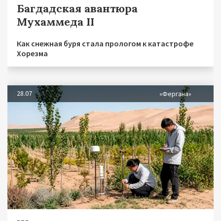
Багдадская авантюра
Мухаммеда II
Как снежная буря стала прологом к катастрофе
Хорезма
28.07
«Фергана»