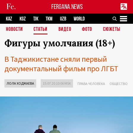
FERGANA.NEWS
KAZ
KGZ
TJK
TKM
UZB
WORLD
НОВОСТИ
СТАТЬИ
ВИДЕО
ФОТО
СЮЖЕТЫ
Фигуры умолчания (18+)
В Таджикистане сняли первый
документальный фильм про ЛГБТ
ЛОЛА ХОДЖАЕВА
15.07.20 10:06 MSK
ПРАВА ЧЕЛОВЕКА
ОБЩЕСТВО