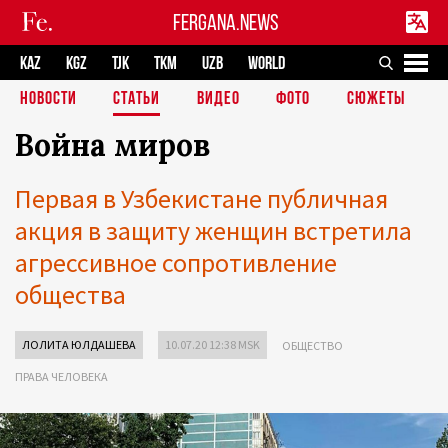
FERGANA.NEWS
KAZ
KGZ
TJK
TKM
UZB
WORLD
НОВОСТИ
СТАТЬИ
ВИДЕО
ФОТО
СЮЖЕТЫ
Война миров
Первая в Узбекистане публичная
акция в защиту женщин встретила
агрессивное сопротивление
общества
ЛОЛИТА ЮЛДАШЕВА
10.07.20 12:38 MSK
ОБЩЕСТВО
ПРАВА ЧЕЛОВЕКА