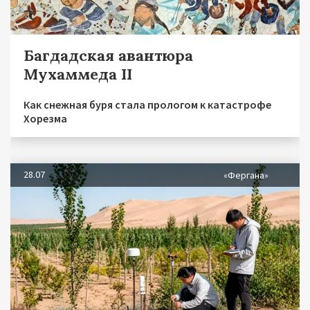
Багдадская авантюра
Мухаммеда II
Как снежная буря стала прологом к катастрофе
Хорезма
28.07
«Фергана»