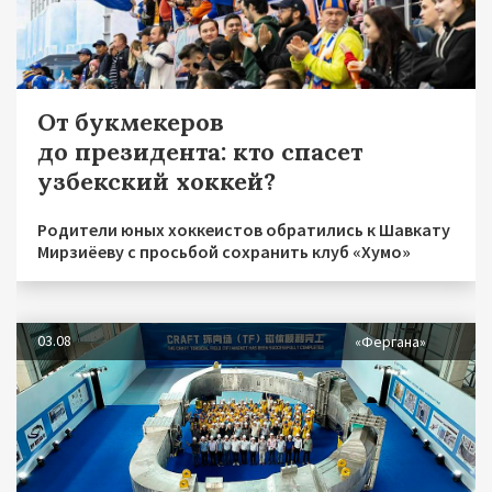
От букмекеров
до президента: кто спасет
узбекский хоккей?
Родители юных хоккеистов обратились к Шавкату
Мирзиёеву с просьбой сохранить клуб «Хумо»
03.08
«Фергана»