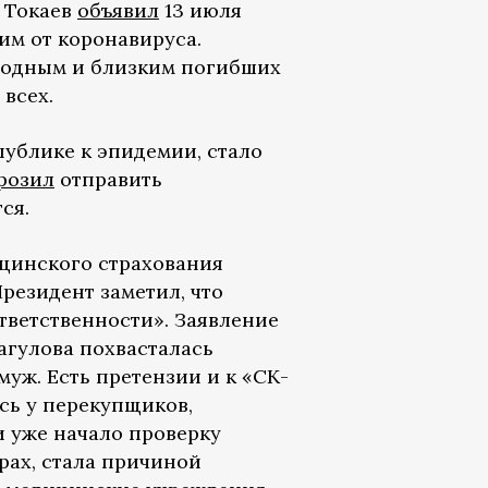
т Токаев
объявил
13 июля
им от коронавируса.
родным и близким погибших
 всех.
публике к эпидемии, стало
розил
отправить
ся.
цинского страхования
резидент заметил, что
тветственности». Заявление
агулова похвасталась
муж. Есть претензии и к «СК-
сь у перекупщиков,
 уже начало проверку
рах, стала причиной