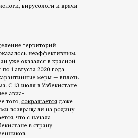
иологи, вирусологи и врачи
зделение территорий
 оказалось неэффективным.
тан уже оказался в красной
я по 1 августа 2020 года
арантинные меры — вплоть
а. С 13 июля в Узбекистане
ее авиа-
е того,
сокращается
даже
ыми возвращали на родину
тся, что с начала
екистане в страну
венников.