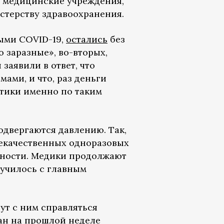
ь медицинские учреждения,
стерству здравоохранения.
ыми COVID-19,
остались
без
о заразные», во-вторых,
заявили в ответ, что
ами, и что, раз деньги
стики именно по таким
подвергаются давлению. Так,
 некачественных одноразовых
лжности. Медики продолжают
лучилось с главным
ут с ним справляться
ан на прошлой неделе