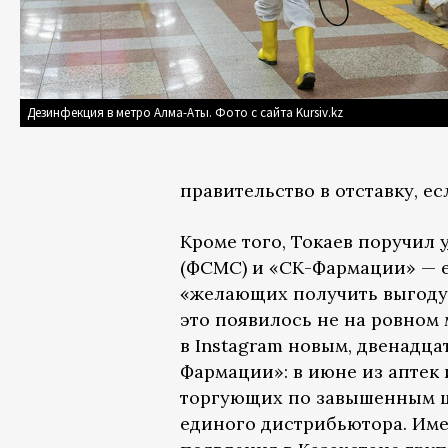
Дезинфекция в метро Алма-Аты. Фото с сайта Kursiv.kz
правительство в отставку, е
Кроме того, Токаев поручил
(ФСМС) и «СК-Фармации» — е
«желающих получить выгоду 
это появилось не на ровном
в Instagram новым, двенадца
Фармации»: в июне из аптек 
торгующих по завышенным ц
единого дистрибьютора. Имен