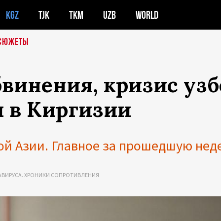
KGZ
TJK
TKM
UZB
WORLD
СЮЖЕТЫ
бвинения, кризис уз
и в Киргизии
ой Азии. Главное за прошедшую нед
АВИРУСА. ХРОНИКИ СОПРОТИВЛЕНИЯ