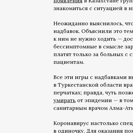
появления
в Казахстане гру
знакомиться с ситуацией в 
Неожиданно выяснилось, чт
надбавок. Объяснили это тем
к ним не нужно ходить — дос
бессимптомные в смысле зара
платят только за больных с
пациентам.
Все эти игры с надбавками вы
в Туркестанской области вр
перчатках; правда, чуть поз
умирать
от эпидемии — в том
санитарным врачом Алма-Ат
Коронавирус настолько специ
в одиночку. Для оказания п