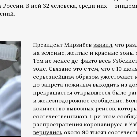
 России. В ней 32 человека, среди них — эпидем
ений.
Президент Мирзиёев
заявил
, что ра
на зеленые, желтые и красные зоны
Тем не менее де-факто весь Узбекис
зоне. Связано это с тем, что с 10 июл
серьезнейшим образом
ужесточают
к
до запрета пожилым выходить из дом
прекращается
открывшееся было ран
и железнодорожное сообщение. Боле
количество вывозных рейсов, котор
соотечественников. При этом сообщае
распространения коронавируса в Узб
вернулись
около 90 тысяч соотечест