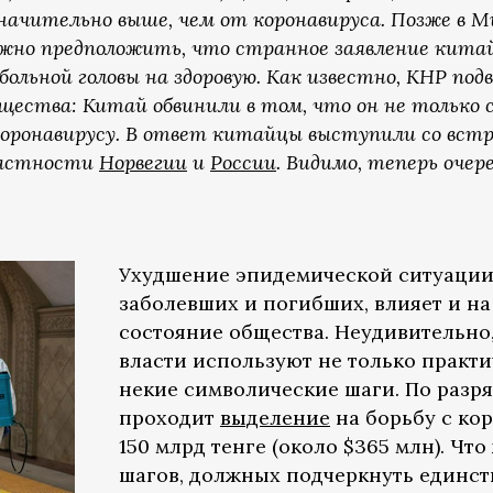
начительно выше, чем от коронавируса. Позже в 
жно предположить, что странное заявление китай
ольной головы на здоровую. Как известно, КНР по
щества: Китай обвинили в том, что он не только
коронавирусу. В ответ китайцы выступили со вст
 частности
Норвегии
и
России
. Видимо, теперь очер
Ухудшение эпидемической ситуации
заболевших и погибших, влияет и н
состояние общества. Неудивительно,
власти используют не только практи
некие символические шаги. По разр
проходит
выделение
на борьбу с ко
150 млрд тенге (около $365 млн). Чт
шагов, должных подчеркнуть единст