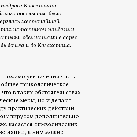
Минздраве Казахстана
ского посольства было
дверглась жесточайшей
 стал источником пандемии,
речными обвинениями в адрес
едь дошла и до Казахстана.
, помимо увеличения числа
а общее психологическое
 что в таких обстоятельствах
ческие меры, но и делают
яду практических действий
ронавирусом дополнительно
о же касается символических
во нации, к ним можно