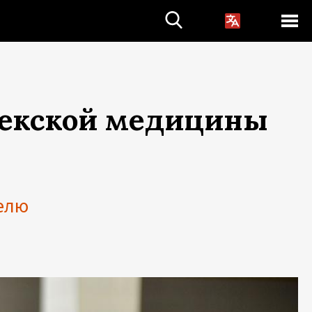
бекской медицины
елю