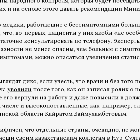
ппы народного контроля, которая будет посещат
них и на основе этого давать рекомендации Мини
о медики, работающие с бессимптомными больн
, что, во-первых, пациенты у них якобы «не особ
таточно консультировать по телефону. Эксперты 
зности не менее опасны, чем больные с симптом
 симптомами, можно опасаться увеличения стати
глядят дико, если учесть, что врачи и без того 
ача
уволили
после того, как он записал ролик о
же его вернули на работу и даже повысили в до
 числе и высокопоставленные, как, например, с
инской области Кайратом Баймухамбетовым.
фичен, что отдельные страны, очевидно, не мог
омощи своим казахстанским коллегам в Нур-Султ