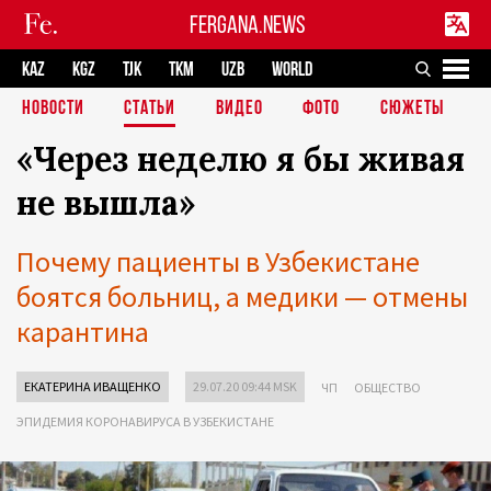
FERGANA.NEWS
KAZ
KGZ
TJK
TKM
UZB
WORLD
НОВОСТИ
СТАТЬИ
ВИДЕО
ФОТО
СЮЖЕТЫ
«Через неделю я бы живая
не вышла»
Почему пациенты в Узбекистане
боятся больниц, а медики — отмены
карантина
ЕКАТЕРИНА ИВАЩЕНКО
29.07.20 09:44 MSK
ЧП
ОБЩЕСТВО
ЭПИДЕМИЯ КОРОНАВИРУСА В УЗБЕКИСТАНЕ