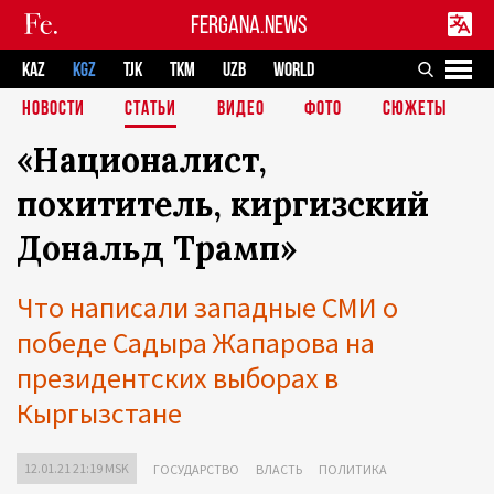
FERGANA.NEWS
KAZ
KGZ
TJK
TKM
UZB
WORLD
НОВОСТИ
СТАТЬИ
ВИДЕО
ФОТО
СЮЖЕТЫ
«Националист,
похититель, киргизский
Дональд Трамп»
Что написали западные СМИ о
победе Садыра Жапарова на
президентских выборах в
Кыргызстане
12.01.21 21:19 MSK
ГОСУДАРСТВО
ВЛАСТЬ
ПОЛИТИКА