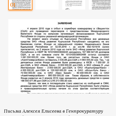
01
02
03
04
/7
/7
/7
/7
Письма Алексея Елисеева в Генпрокуратуру