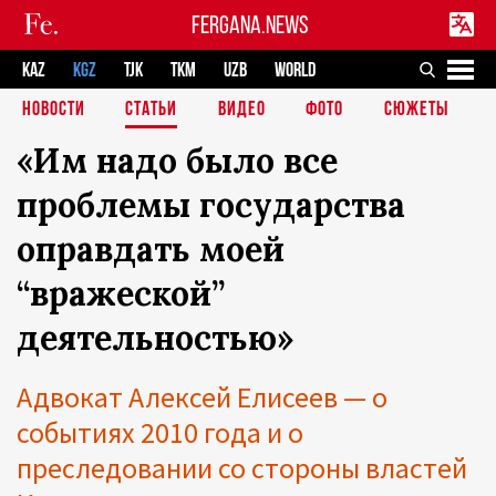
FERGANA.NEWS
KAZ
KGZ
TJK
TKM
UZB
WORLD
НОВОСТИ
СТАТЬИ
ВИДЕО
ФОТО
СЮЖЕТЫ
«Им надо было все
проблемы государства
оправдать моей
“вражеской”
деятельностью»
Адвокат Алексей Елисеев — о
событиях 2010 года и о
преследовании со стороны властей