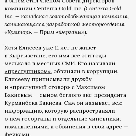
а затем стал членом Совета директоров
компании Centerra Gold Inc.
(Centerra Gold
Inc. — канадская золотодобывающая компания,
занимающаяся разработкой месторождения
«Кумтор». — Прим «Ферганы»)
.
Хотя Елисеев уже 11 лет не живет
в Кыргызстане, его имя все эти годы
мелькало в местных СМИ. Его называли
«преступником»
, обвиняли в коррупции.
Елисееву приписывали дружбу
и «преступный сговор» с Максимом
Бакиевым — сыном беглого экс-президента
Курманбека Бакиева. Сам он называет всю
информацию, которую распространяли
о нем госорганы и отдельные чиновники,
измышлениями, а обвинения в свой адрес —
фейками.