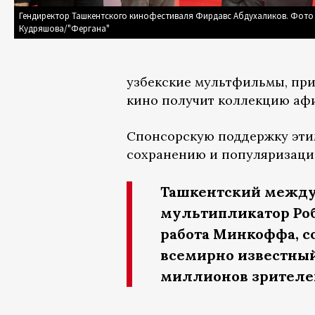
Гендиректор Ташкентского кинофестиваля Фирдавс Абдухаликов. Фото
Кудряшова/"Фергана"
узбекские мультфильмы, пр
кино получит коллекцию афи
Спонсорскую поддержку этим
сохранению и популяризации
Ташкентский между
мультипликатор Роб
работа Минкоффа, с
всемирно известны
миллионов зрителей