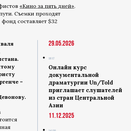
афистов
«Кино за пять дней»
.
пути. Съемки проходят
й фонд составляет $32
29.05.2026
иваля
а
стана.
18:17
итому
Онлайн курс
ристу
документальной
ргенче –
драматургии Un/Told
приглашает слушателей
Девонову.
из стран Центральной
Азии
а
11.12.2025
тоится
нная
14:09