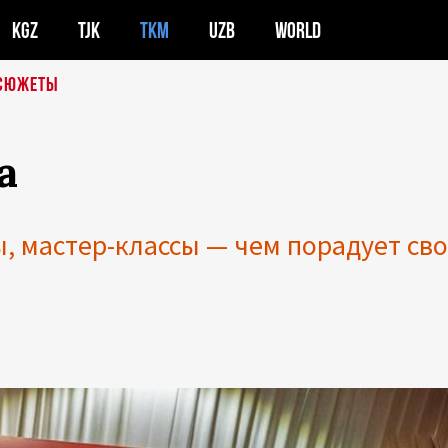
KGZ
TJK
TKM
UZB
WORLD
СЮЖЕТЫ
а
ы, мастер-классы — чем порадует св