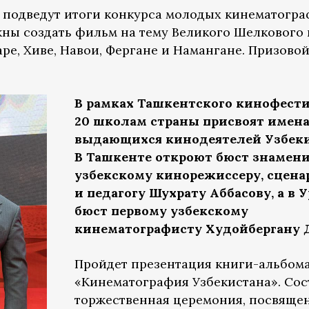
 подведут итоги конкурса молодых кинематогр
жны создать фильм на тему Великого Шелкового 
аре, Хиве, Навои, Фергане и Намангане. Призово
В рамках Ташкентского кинофест
20 школам страны присвоят имен
выдающихся кинодеятелей Узбеки
В Ташкенте откроют бюст знамен
узбекскому кинорежиссеру, сцена
и педагогу Шухрату Аббасову, а в У
бюст первому узбекскому
кинематографисту Худойбергану 
Пройдет презентация книги-альбом
«Кинематография Узбекистана». Сос
торжественная церемония, посвяще