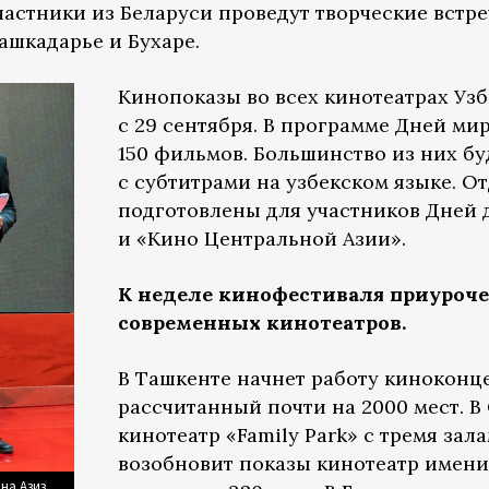
Участники из Беларуси проведут творческие встр
ашкадарье и Бухаре.
Кинопоказы во всех кинотеатрах Узб
с 29 сентября. В программе Дней ми
150 фильмов. Большинство из них б
с субтитрами на узбекском языке. 
подготовлены для участников Дней 
и «Кино Центральной Азии».
К неделе кинофестиваля приуроч
современных кинотеатров.
В Ташкенте начнет работу киноконце
рассчитанный почти на 2000 мест. В
кинотеатр «Family Park» с тремя зала
возобновит показы кинотеатр имени
на Азиз