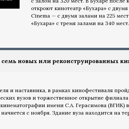
с залом на 320 мест. В Бухаре посл
откроют кинотеатр «Бухара» с двумя 
Cinema — с двумя залами на 225 мест
«Бухара» с тремя залами на 340 мест
т семь новых или реконструированных ки
теля и наставника, в рамках кинофестиваля про
еских вузов и торжественное открытие филиала
кинематографии имени С.А. Герасимова (ВГИК) в
 начнется с ноября. Здание вуза находится на т