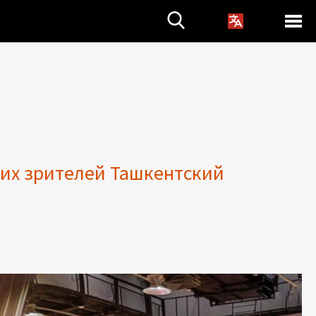
оих зрителей Ташкентский