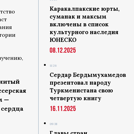
Каракалпакские юрты,
тство
суманак и максым
аст
включены в список
ания
культурного наследия
стории
ЮНЕСКО
08.12.2025
зучению,
11:26
Сердар Бердымухамедов
енитый
презентовал народу
ссерская
Туркменистана свою
четвертую книгу
м —
16.11.2025
 сердца
09:38
Главы стран