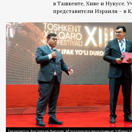
в Ташкенте, Хиве и Нукусе. 
представители Израиля – в К
Гендиректор фестиваля Фирдавс Абдухаликов и вице-премьер Узбекиста