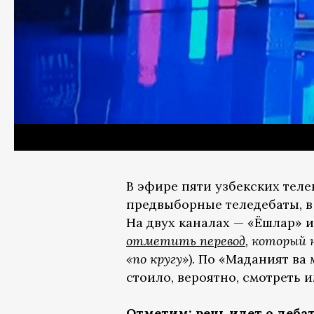
В эфире пяти узбекских теле
предвыборные теледебаты, в 
На двух каналах — «Ëшлар» и
отметить перевод
, который 
«по кругу»
). По «Маданият ва
стоило, вероятно, смотреть 
Отметим: речь идет о деба