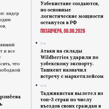
Узбекистане создаются,
но основные
не лидер
логистические мощности
 один
останутся в РФ
ов,
Позавчера, 06.08.2026
лявший
13:41
Атаки на склады
т и все
Wildberries ударили по
т
узбекскому экспорту.
сить, что
Ташкент назначил
свободной
встречу с маркетплейсом
10:45
Таджикистан вылетел из
ирзиёева
топ-3 стран по числу
ь
въездов своих граждан в