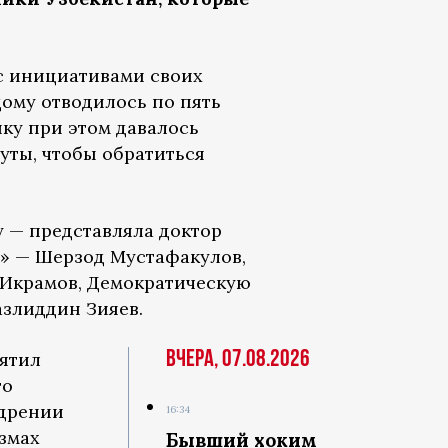
 с инициативами своих
дому отводилось по пять
ику при этом давалось
нуты, чтобы обратиться
 — представляла доктор
ю» — Шерзод Мустафакулов,
 Икрамов, Демократическую
злиддин Зияев.
Вчера, 07.08.2026
вятил
го
едрении
16:34
змах
Бывший хоким