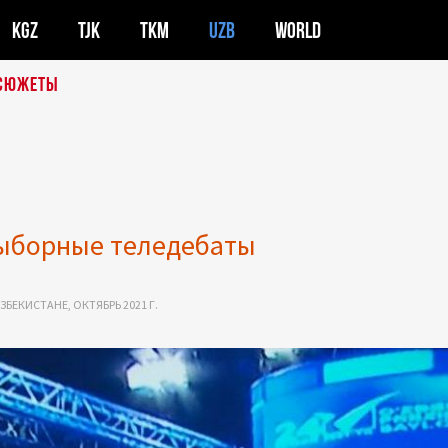
KGZ
TJK
TKM
UZB
WORLD
СЮЖЕТЫ
выборные теледебаты
БЕКИСТАНЕ, ОКТЯБРЬ 2021 Г.