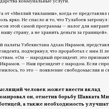
ударства коммунальные услуги.
а от «Миллий тикланиш», когда ее представлял 
оль ярко. Не спасло и то, что Тулабоев затронул
сов этой самой программы — налог для мигрант
 нашу страну, а не хранить деньги за границей».
й палаты Узбекистана Адхам Икрамов, представ
зидента, подчеркнул, что проработал с ним 11 ле
ествам. «Он — народный президент, это признаю
Икрамов. — Наш президент с народом. Если спро
менилось, то это — появление свободомыслия и 
ыслящий человек может внести вклад
зюмировал он, отметив борьбу Шавката М
аботицей, а также необходимость улучшат