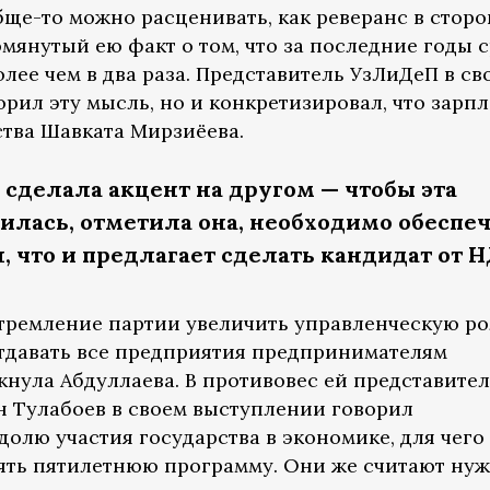
бще-то можно расценивать, как реверанс в сторо
мянутый ею факт о том, что за последние годы 
олее чем в два раза. Представитель УзЛиДеП в св
рил эту мысль, но и конкретизировал, что зарпл
ства Шавката Мирзиёева.
 сделала акцент на другом — чтобы эта
лась, отметила она, необходимо обеспе
, что и предлагает сделать кандидат от 
тремление партии увеличить управленческую ро
Отдавать все предприятия предпринимателям
кнула Абдуллаева. В противовес ей представите
 Тулабоев в своем выступлении говорил
олю участия государства в экономике, для чего
ять пятилетнюю программу. Они же считают ну