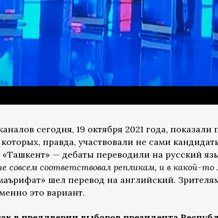
каналов сегодня, 19 октября 2021 года, показали
которых, правда, участвовали не сами кандидаты
 «Ташкент» — дебаты переводили на русский язы
не совсем соответствовал репликам, и в какой-то
 маърифат» шел перевод на английский. Зрителя
именно это вариант.
тах в преддверии выборов президента Респуб