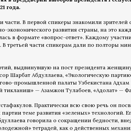
1 года.
и части. В первой спикеры знакомили зрителей
но-экономического развития страны, на это каж
лась в формате «вопрос-ответ». Каждому участн
т. В третьей части спикерам дали по полторы ми
тий, выдвинувшую на пост президента женщину
сор Шарбат Абдуллаева, «Экологическую парти
ргово-промышленной палаты Узбекистана Адхам
 тикланиш» — Азамжон Тулабоев, «Адолат» — Фа
тафакулов. Практически всю свою речь он пос
 партии теме развития «зеленых» технологий. Е
дуллаева говорила о сокращении бедности, вн
олодежной» тетрадей, как о действенных механи