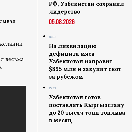
РФ, Узбекистан сохранил
лидерство
исывал
05.08.2026
16:23
 желании
На ликвидацию
дефицита мяса
ил весьма
Узбекистан направит
х
$895 млн и закупит скот
за рубежом
15:23
Узбекистан готов
поставлять Кыргызстану
до 20 тысяч тонн топлива
в месяц