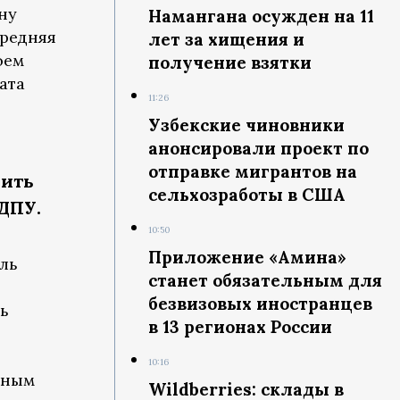
ну
Намангана осужден на 11
средняя
лет за хищения и
оем
получение взятки
ата
11:26
Узбекские чиновники
анонсировали проект по
отправке мигрантов на
чить
сельхозработы в США
НДПУ.
10:50
Приложение «Амина»
ль
станет обязательным для
безвизовых иностранцев
ль
в 13 регионах России
10:16
жным
Wildberries: склады в