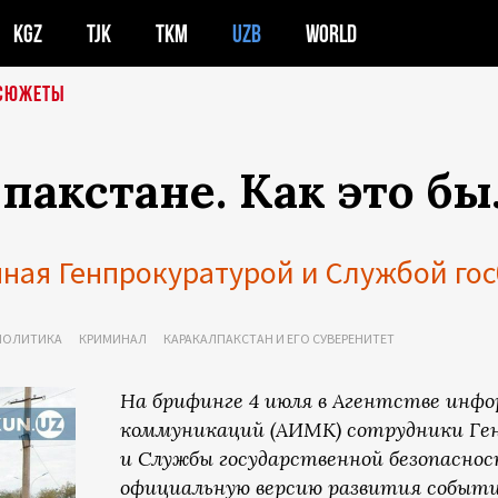
KGZ
TJK
TKM
UZB
WORLD
СЮЖЕТЫ
пакстане. Как это б
ная Генпрокуратурой и Службой гос
ПОЛИТИКА
КРИМИНАЛ
КАРАКАЛПАКСТАН И ЕГО СУВЕРЕНИТЕТ
На брифинге 4 июля в Агентстве инф
коммуникаций (АИМК) сотрудники Ге
и Службы государственной безопаснос
официальную версию развития событий