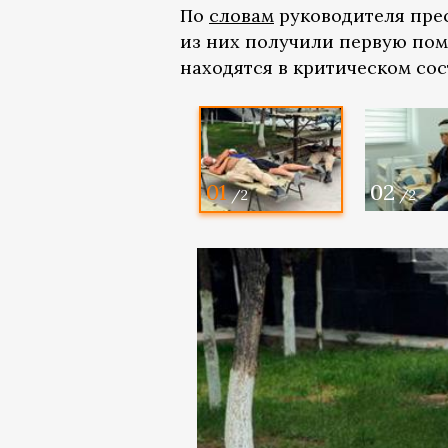
По
словам
руководителя прес
из них получили первую пом
находятся в критическом со
01
02
/2
/2