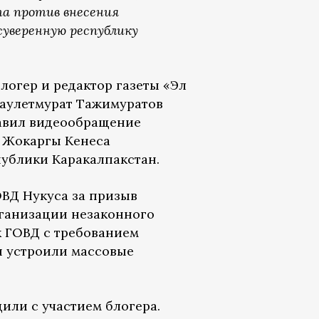
а против внесения
уверенную республику
блогер и редактор газеты «Эл
Даулетмурат Тажимуратов
равил видеообращение
м Жокаргы Кенеса
публики Каракалпакстан.
ОВД Нукуса за призыв
рганизации незаконного
к ГОВД с требованием
и устроили массовые
или с участием блогера.