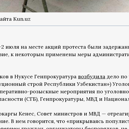
айта Kun.uz
−2 июля на месте акций протеста были задержан
вие, к некоторым применены меры администрати
ков в Нукусе Генпрокуратура
возбудила
дело по 
туционный строй Республики Узбекистан») Уголов
 оперативно-розыскные мероприятия по уголовно
асности (СГБ), Генпрокуратуры, МВД и Национа
окаргы Кенес, Совет министров и МВД — отреаги
ие. В нем говорится, что «прикрываясь популис
верием граждан, организаторы беспорядков, не