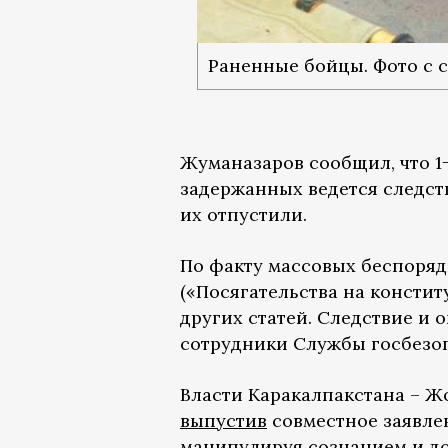
Раненные бойцы. Фото с с
Жуманазаров сообщил, что 1
задержанных ведется следст
их отпустили.
По факту массовых беспоряд
(«Посягательства на консти
других статей. Следствие и
сотрудники Службы госбезоп
Власти Каракалпакстана – Ж
выпустив
совместное заявлен
манипулируя сознанием и до