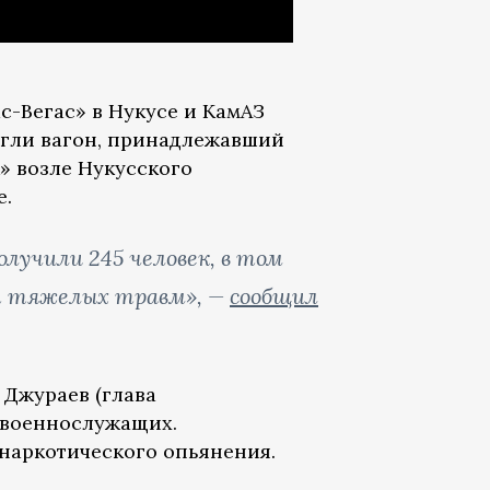
-Вегас» в Нукусе и КамАЗ
жгли вагон, принадлежавший
» возле Нукусского
е.
лучили 245 человек, в том
от тяжелых травм», —
сообщил
 Джураев (глава
о военнослужащих.
 наркотического опьянения.