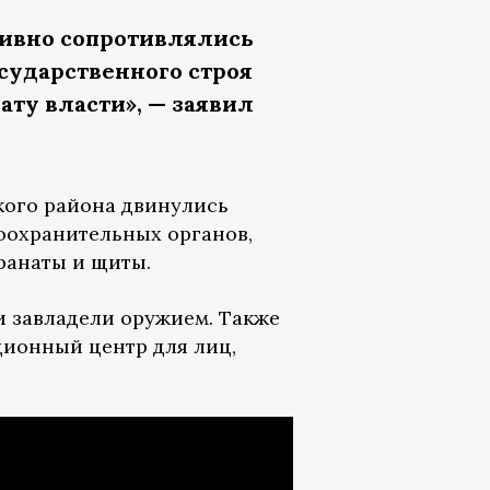
тивно сопротивлялись
сударственного строя
ту власти», — заявил
ского района двинулись
оохранительных органов,
гранаты и щиты.
и завладели оружием. Также
ионный центр для лиц,