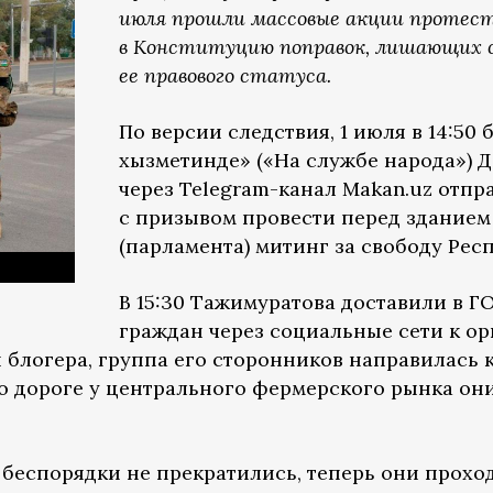
июля прошли массовые акции протест
в Конституцию поправок, лишающих с
ее правового статуса.
По версии следствия, 1 июля в 14:50 
хызметинде» («На службе народа») 
через Telegram-канал Makan.uz отп
с призывом провести перед здание
(парламента) митинг за свободу Рес
В 15:30 Тажимуратова доставили в Г
граждан через социальные сети к о
 блогера, группа его сторонников направилась 
о дороге у центрального фермерского рынка он
беспорядки не прекратились, теперь они проход