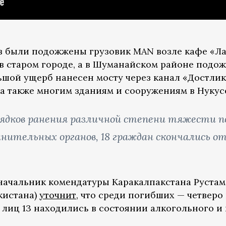
в были подожжены грузовик MAN возле кафе «Лас
в старом городе, а в Шуманайском районе подо
ьшой ущерб нанесен мосту через канал «Достлик
 а также многим зданиям и сооружениям в Нукус
ядков ранения различной степени тяжести по
анительных органов, 18 граждан скончались 
 начальник комендатуры Каракалпакстана Рустам
кистана)
уточнит
, что среди погибших — четвер
 лиц 13 находились в состоянии алкогольного и