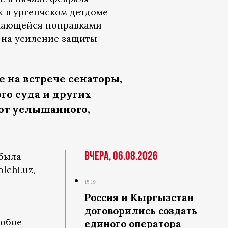
х в ургенчском детдоме
имающейся поправками
 на усиление защиты
е на встрече сенаторы,
го суда и других
 от услышанного,
Вчера, 06.08.2026
 была
lchi.uz,
15:19
Россия и Кыргызстан
договорились создать
любое
единого оператора