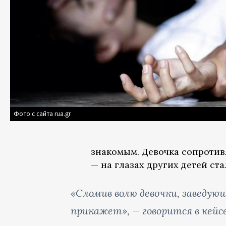
Фото с сайта rua.gr
знакомым. Девочка сопротив
— на глазах других детей ст
«Сломив волю девочки, заведую
прикажет», — говорится в кейс