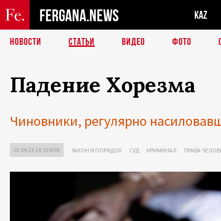
FERGANA.NEWS
KAZ
НОВОСТИ
СТАТЬИ
ВИДЕО
ФОТО
Падение Хорезма
Чиновники, регулярно насиловавш
03.04.23 14:16 MSK
ЗАКОН И ПОРЯДОК
СУД
КРИМИНАЛ
ПРАВА ЧЕЛОВ