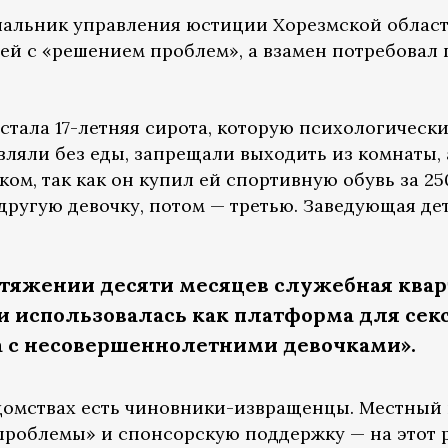
ачальник управления юстиции Хорезмской облас
ей с «решением проблем», а взамен потребовал 
стала 17-летняя сирота, которую психологически
вляли без еды, запрещали выходить из комнаты, а
ом, так как он купил ей спортивную обувь за 250
другую девочку, потом — третью. Заведующая д
отяжении десяти месяцев служебная квар
 использовалась как платформа для сек
а с несовершеннолетними девочками».
ведомствах есть чиновники-извращенцы. Местный
проблемы» и спонсорскую поддержку — на этот р