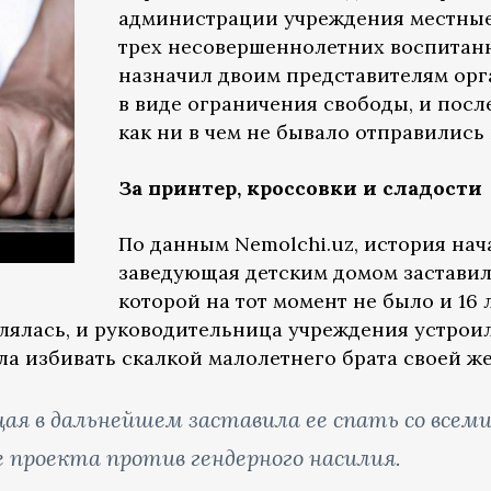
администрации учреждения местны
трех несовершеннолетних воспитанн
назначил двоим представителям орг
в виде ограничения свободы, и посл
как ни в чем не бывало отправились
За принтер, кроссовки и сладости
По данным Nemolchi.uz, история нача
заведующая детским домом заставил
которой на тот момент не было и 16 
лялась, и руководительница учреждения устрои
ала избивать скалкой малолетнего брата своей ж
щая в дальнейшем заставила ее спать со все
е проекта против гендерного насилия.