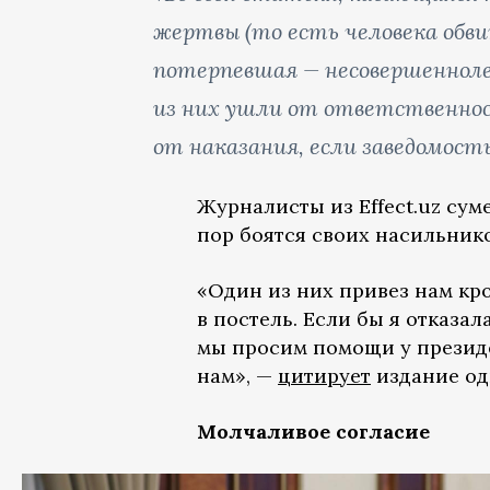
жертвы (то есть человека обви
потерпевшая — несовершенноле
из них ушли от ответственнос
от наказания, если заведомост
Журналисты из Effect.uz сум
пор боятся своих насильнико
«Один из них привез нам кро
в постель. Если бы я отказа
мы просим помощи у президе
нам», —
цитирует
издание од
Молчаливое согласие