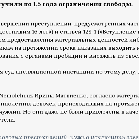
олучили
по 1,5 года ограничения свободы
.
вершении преступлений, предусмотренных часть
достигшим 16 лет») и статьей 128-1 («Вступление
путем предоставления материальных ценностей л
икам на протяжении срока наказания выходить и
ования с органами пробации и выезжать из свое
ся суд апелляционной инстанции по этому делу,
emolchi.uz Ирины Матвиенко, согласно материа
ннолетних девочек, происходивших на протяже
 мужчин. Но они даже не были привлечены в каче
етели.
половых преступлений, нужно исключить заве