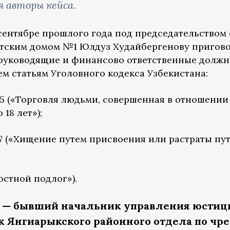
я авторы кейса.
 сентябре прошлого года под председательством
етским домом №1 Юлдуз Худайбергенову пригов
руководящие и финансово ответственные должно
м статьям Уголовного кодекса Узбекистана:
 135 («Торговля людьми, совершенная в отношении
18 лет»);
 167 («Хищение путем присвоения или растраты п
ностной подлог»).
 — бывший начальник управления юстиц
 Янгиарыкского районного отдела по ч