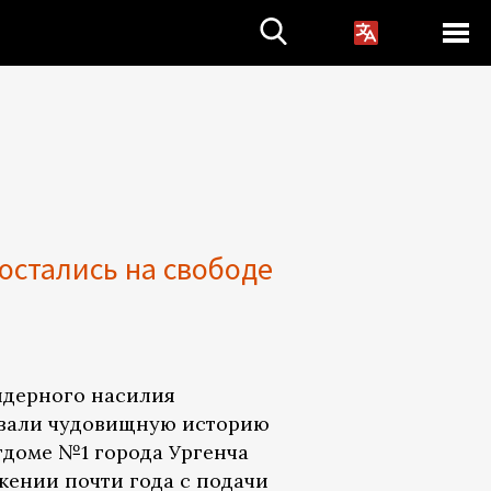
остались на свободе
ендерного насилия
вали чудовищную историю
тдоме №1 города Ургенча
жении почти года с подачи