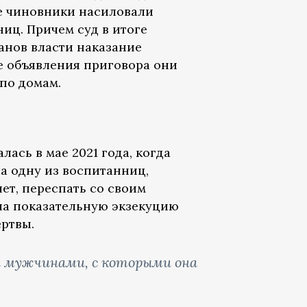
е чиновники насиловали
иц. Причем суд в итоге
анов власти наказание
е объявления приговора они
 по домам.
лась в мае 2021 года, когда
а одну из воспитанниц,
лет, переспать со своим
ла показательную экзекуцию
ертвы.
ми мужчинами, с которыми она