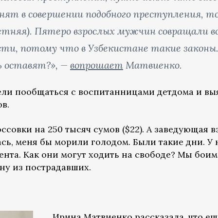
нят в совершении подобного преступления, тол
тняя). Пятеро взрослых мужчин совращали 
ти, потому что в Узбекистане такие законы.
ь оставят?», —
вопрошает
Матвиенко.
ели пообщаться с воспитанницами детдома и выя
в.
ссовки на 250 тысяч сумов ($22). А заведующая в
лась, меня бы морили голодом. Были такие дни. У
нта. Как они могут ходить на свободе? Мы боим
ну из пострадавших.
Ирина Матвиенко
рассказала
, что е