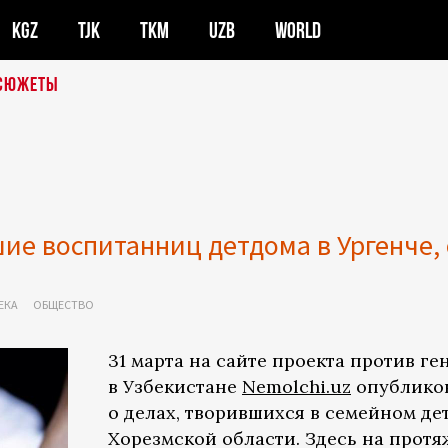
KGZ
TJK
TKM
UZB
WORLD
СЮЖЕТЫ
ие воспитанниц детдома в Ургенче, 
ЕКА
ОБЩЕСТВО
31 марта на сайте проекта против г
в Узбекистане
Nemolchi.uz
опублико
о делах, творившихся в семейном де
Хорезмской области. Здесь на протя