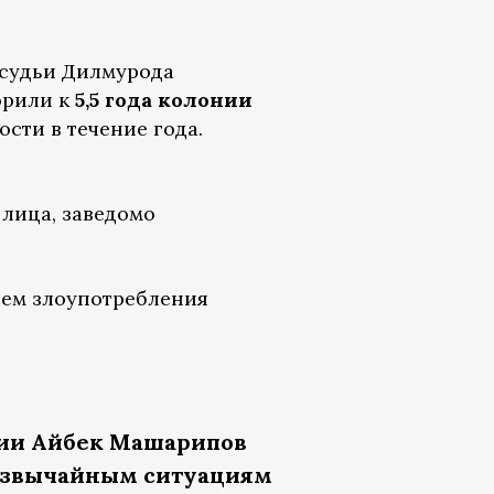
 судьи Дилмурода
орили к
5,5 года колонии
сти в течение года.
 лица, заведомо
утем злоупотребления
ии Айбек Машарипов
резвычайным ситуациям