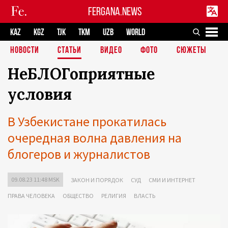
FERGANA.NEWS
KAZ
KGZ
TJK
TKM
UZB
WORLD
НОВОСТИ
СТАТЬИ
ВИДЕО
ФОТО
СЮЖЕТЫ
НеБЛОГоприятные
условия
В Узбекистане прокатилась
очередная волна давления на
блогеров и журналистов
09.08.23 11:48 MSK
ЗАКОН И ПОРЯДОК
СУД
СМИ И ИНТЕРНЕТ
ПРАВА ЧЕЛОВЕКА
ОБЩЕСТВО
РЕЛИГИЯ
ВЛАСТЬ