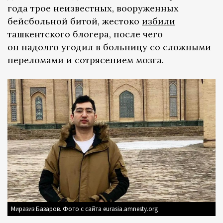
года трое неизвестных, вооруженных
бейсбольной битой, жестоко
избили
ташкентского блогера, после чего
он надолго угодил в больницу со сложными
переломами и сотрясением мозга.
Миразиз Базаров. Фото с сайта eurasia.amnesty.org