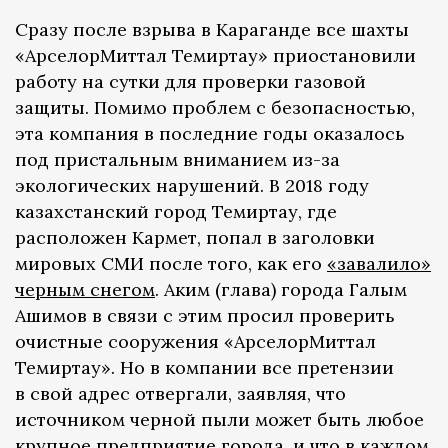
Сразу после взрыва в Караганде все шахты
«АрселорМиттал Темиртау» приостановили
работу на сутки для проверки газовой
защиты. Помимо проблем с безопасностью,
эта компания в последние годы оказалось
под пристальным вниманием из-за
экологических нарушений. В 2018 году
казахстанский город Темиртау, где
расположен Кармет, попал в заголовки
мировых СМИ после того, как его
«завалило»
черным снегом
. Аким (глава) города Галым
Ашимов в связи с этим просил проверить
очистные сооружения «АрселорМиттал
Темиртау». Но в компании все претензии
в свой адрес отвергали, заявляя, что
источником черной пыли может быть любое
крупное предприятие города, и что в каждом