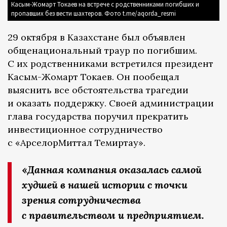
Касым-Жомарт Токаев на встрече с родственниками погибших и
пропавших без вести шахтеров. Фото t.me/aqorda_resmi
29 октября в Казахстане был объявлен
общенациональный траур по погибшим.
С их родственниками встретился президент
Касым-Жомарт Токаев. Он пообещал
выяснить все обстоятельства трагедии
и оказать поддержку. Своей администрации
глава государства поручил прекратить
инвестиционное сотрудничество
с «АрселорМиттал Темиртау».
«
Данная компания оказалась самой
худшей в нашей истории с точки
зрения сотрудничества
с правительством и предприятием.