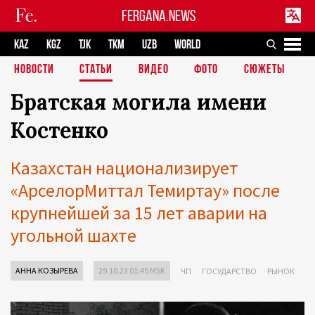
FERGANA.NEWS
KAZ
KGZ
TJK
TKM
UZB
WORLD
НОВОСТИ
СТАТЬИ
ВИДЕО
ФОТО
СЮЖЕТЫ
Братская могила имени
Костенко
Казахстан национализирует
«АрселорМиттал Темиртау» после
крупнейшей за 15 лет аварии на
угольной шахте
АННА КОЗЫРЕВА
29.10.23 01:45 MSK
ЧП
ГОСУДАРСТВО
РЫНОК