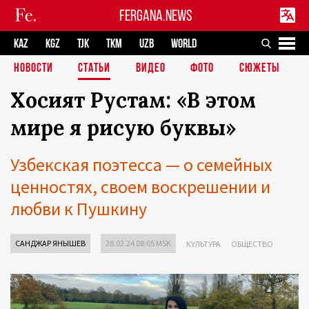
FERGANA.NEWS
KAZ
KGZ
TJK
TKM
UZB
WORLD
НОВОСТИ
СТАТЬИ
ВИДЕО
ФОТО
СЮЖЕТЫ
Хосият Рустам: «В этом
мире я рисую буквы»
Узбекская поэтесса — о семейных
ценностях, своем воскрешении и
любви к Пушкину
САНДЖАР ЯНЫШЕВ
28.02.24 08:05 MSK
КУЛЬТУРА
ОБЩЕСТВО