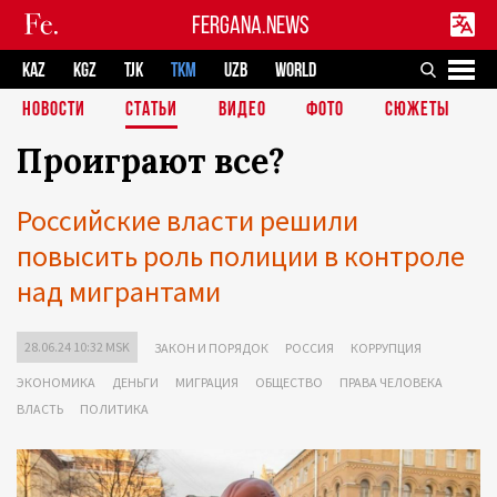
FERGANA.NEWS
KAZ
KGZ
TJK
TKM
UZB
WORLD
НОВОСТИ
СТАТЬИ
ВИДЕО
ФОТО
СЮЖЕТЫ
Проиграют все?
Российские власти решили
повысить роль полиции в контроле
над мигрантами
28.06.24 10:32 MSK
ЗАКОН И ПОРЯДОК
РОССИЯ
КОРРУПЦИЯ
ЭКОНОМИКА
ДЕНЬГИ
МИГРАЦИЯ
ОБЩЕСТВО
ПРАВА ЧЕЛОВЕКА
ВЛАСТЬ
ПОЛИТИКА