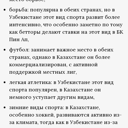
борьба: популярна в обеих странах, но в
Узбекистане этот вид спорта развит более
интенсивно, что особенно заметно по тому
как бетторы делают ставки на этот вид в БК
Пин Ап,
футбол: занимает важное место в обеих
странах, однако в Казахстане он более
коммерциализирован, с активной
поддержкой местных лиг,
легкая атлетика: в Узбекистане этот вид
спорта популярен, в Казахстане он
немного уступает другим видам,
зимние виды спорта: в Казахстане,
особенно хоккей, развиваются активно из-
за климата, тогда как в Узбекистане из-за