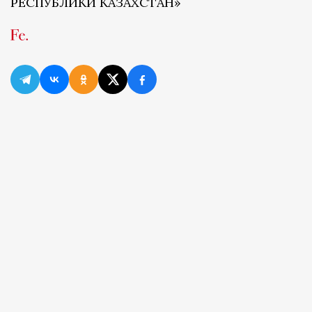
РЕСПУБЛИКИ КАЗАХСТАН»