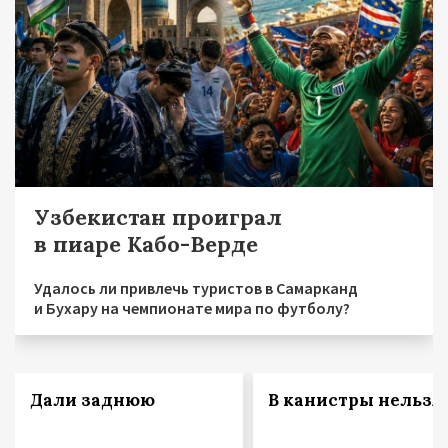
Узбекистан проиграл
в пиаре Кабо-Верде
Удалось ли привлечь туристов в Самарканд
и Бухару на чемпионате мира по футболу?
Дали заднюю
В канистры нельзя!