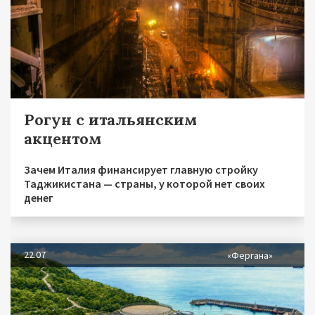
Рогун с итальянским
акцентом
Зачем Италия финансирует главную стройку
Таджикистана — страны, у которой нет своих
денег
22.07
«Фергана»