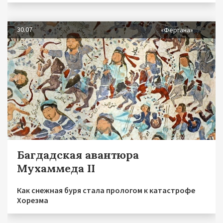
30.07
«Фергана»
Багдадская авантюра
Мухаммеда II
Как снежная буря стала прологом к катастрофе
Хорезма