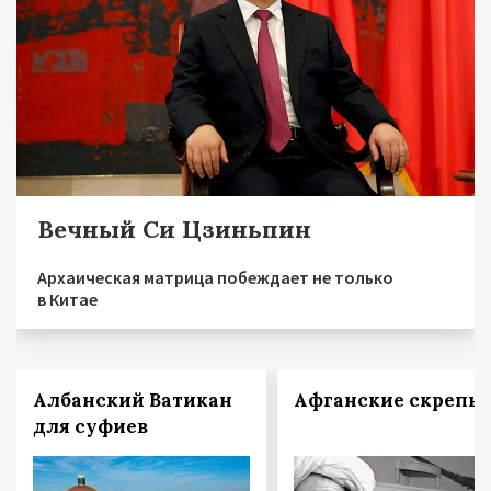
Вечный Си Цзиньпин
Архаическая матрица побеждает не только
в Китае
Албанский Ватикан
Афганские скрепы
для суфиев