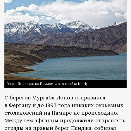
Озеро Яшилкуль на Памире. Фото с сайта tour.tj
С берегов Мургаба Ионов отправился
в Фергану и до 1893 года никаких серьезных
столкновений на Памире не происходило.
Между тем афганцы продолжили отправлять
отряды на правый берег Пянджа, собирая