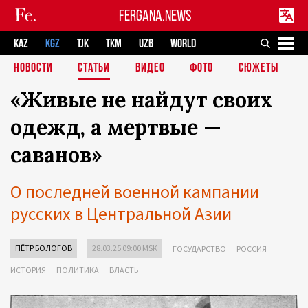
FERGANA.NEWS
KAZ
KGZ
TJK
TKM
UZB
WORLD
НОВОСТИ
СТАТЬИ
ВИДЕО
ФОТО
СЮЖЕТЫ
«Живые не найдут своих
одежд, а мертвые —
саванов»
О последней военной кампании
русских в Центральной Азии
ПЁТР БОЛОГОВ
28.03.25 09:00 MSK
ГОСУДАРСТВО
РОССИЯ
ИСТОРИЯ
ПОЛИТИКА
ВЛАСТЬ