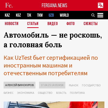
FERGANA.NEWS
KAZ
KGZ
TJK
TKM
UZB
WORLD
НОВОСТИ
СТАТЬИ
ВИДЕО
ФОТО
СЮЖЕТЫ
Автомобиль — не роскошь,
а головная боль
Как UzTest бьет сертификацией по
иностранным машинам и
отечественным потребителям
АЛЕКСЕЙ ВИНОКУРОВ
17.04.25 14:05 MSK
РЫНОК
ГОСУДАРСТВО
БИЗНЕС
ЭКОНОМИКА
ОБЩЕСТВО
ВЛАСТЬ
ПОЛИТИКА