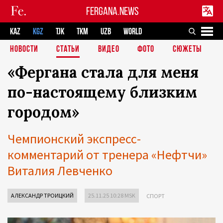
FERGANA.NEWS
KAZ
KGZ
TJK
TKM
UZB
WORLD
НОВОСТИ
СТАТЬИ
ВИДЕО
ФОТО
СЮЖЕТЫ
«Фергана стала для меня
по-настоящему близким
городом»
Чемпионский экспресс-
комментарий от тренера «Нефтчи»
Виталия Левченко
АЛЕКСАНДР ТРОИЦКИЙ
25.11.25 10:28 MSK
СПОРТ