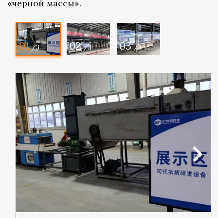
«черной массы».
01
02
03
/3
/3
/3