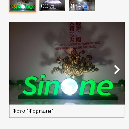
01
02
03
/3
/3
/3
Фото "Ферганы"