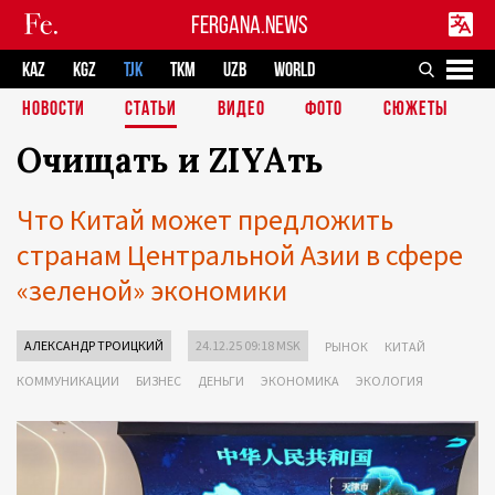
FERGANA.NEWS
KAZ
KGZ
TJK
TKM
UZB
WORLD
НОВОСТИ
СТАТЬИ
ВИДЕО
ФОТО
СЮЖЕТЫ
Очищать и ZIYAть
Что Китай может предложить
странам Центральной Азии в сфере
«зеленой» экономики
АЛЕКСАНДР ТРОИЦКИЙ
24.12.25 09:18 MSK
РЫНОК
КИТАЙ
КОММУНИКАЦИИ
БИЗНЕС
ДЕНЬГИ
ЭКОНОМИКА
ЭКОЛОГИЯ