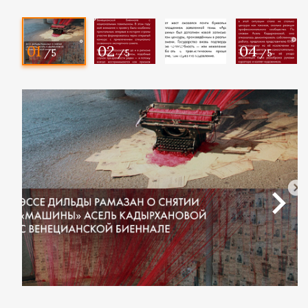
01
02
03
04
/5
/5
/5
/5