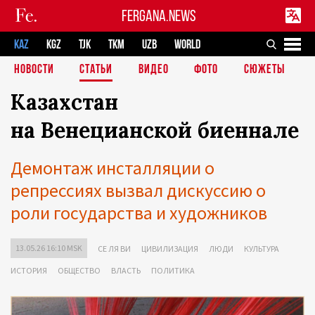
FERGANA.NEWS
KAZ
KGZ
TJK
TKM
UZB
WORLD
НОВОСТИ
СТАТЬИ
ВИДЕО
ФОТО
СЮЖЕТЫ
Казахстан
на Венецианской биеннале
Демонтаж инсталляции о
репрессиях вызвал дискуссию о
роли государства и художников
13.05.26 16:10 MSK
СЕ ЛЯ ВИ
ЦИВИЛИЗАЦИЯ
ЛЮДИ
КУЛЬТУРА
ИСТОРИЯ
ОБЩЕСТВО
ВЛАСТЬ
ПОЛИТИКА