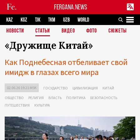
FERGANA.NEWS
KAZ
KGZ
TJK
TKM
UZB
WORLD
НОВОСТИ
СТАТЬИ
ВИДЕО
ФОТО
СЮЖЕТЫ
«Дружище Китай»
Как Поднебесная отбеливает свой
имидж в глазах всего мира
02.06.26 19:21 MSK
ГОСУДАРСТВО
ЦИВИЛИЗАЦИЯ
КИТАЙ
ОБЩЕСТВО
РЕЛИГИЯ
ВЛАСТЬ
ПОЛИТИКА
БЕЗОПАСНОСТЬ
ПУТЕШЕСТВИЯ
КУЛЬТУРА