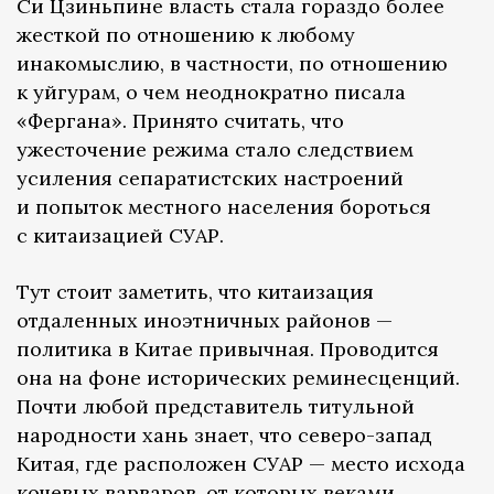
Си Цзиньпине власть стала гораздо более
жесткой по отношению к любому
инакомыслию, в частности, по отношению
к уйгурам, о чем неоднократно писала
«Фергана». Принято считать, что
ужесточение режима стало следствием
усиления сепаратистских настроений
и попыток местного населения бороться
с китаизацией СУАР.
Тут стоит заметить, что китаизация
отдаленных иноэтничных районов —
политика в Китае привычная. Проводится
она на фоне исторических реминесценций.
Почти любой представитель титульной
народности хань знает, что северо-запад
Китая, где расположен СУАР — место исхода
кочевых варваров, от которых веками