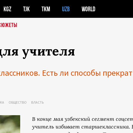
KGZ
TJK
TKM
UZB
WORLD
СЮЖЕТЫ
для учителя
лассников. Есть ли способы прекрат
ЕКА
ОБЩЕСТВО
ВЛАСТЬ
В конце мая узбекский сегмент соцсет
учитель избивает старшеклассника. 