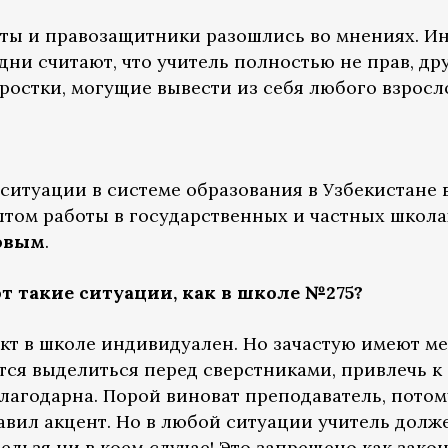
аты и правозащитники разошлись во мнениях. И
одни считают, что учитель полностью не прав, др
стки, могущие вывести из себя любого взросло
 ситуации в системе образования в Узбекистане 
ытом работы в государственных и частных школа
овым
.
 такие ситуации, как в школе №275?
 в школе индивидуален. Но зачастую имеют ме
ся выделиться перед сверстниками, привлечь к 
лагодарна. Порой виноват преподаватель, потому 
ставил акцент. Но в любой ситуации учитель долж
ельзя ни в коем случае! Это запрещено как закон