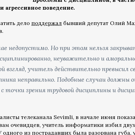
и агрессивное поведение.
ратить дело
поддержал
бывший депутат Олий Маж
в.
ае недопустимо. Но при этом нельзя закрыва
дисциплинированно, неуважительно и амораль
ой взгляд, учитель действительно превысил с
ника неправильно. Подобные случаи должны о
а с точки зрения трудовой дисциплины и дис
листы телеканала Sevimli, в начале июня показ
вам очевидцев, учитель информатики избил двух
У одного из пострадавших была разорвана губа, у