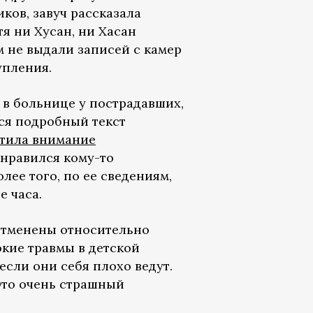
ков, завуч рассказала
я ни Хусан, ни Хасан
им не выдали записей с камер
упления.
 в больнице у пострадавших,
лся подробный текст
тила внимание
онравился кому-то
лее того, по ее сведениям,
е часа.
отменены относительно
окие травмы в детской
если они себя плохо ведут.
 Это очень страшный