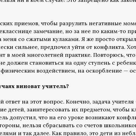
ских приемов, чтобы разрулить негативные моме
шекласснице замечание, но за нее по каким-то п
 меня со сжатыми кулаками. Я же просто открыл
чески сильнее, предпочел уйти от конфликта. Хот
т в моей многолетней практике. Повторюсь, что
 не должен становиться на одну ступень с ребен
ь физическим воздействием, на оскорбление — о
учаях виноват учитель?
ответ на этот вопрос. Конечно, задача учителя
е детей, заинтересовать их предметом, чтобы к
ель допустил, что на его уроке возникают конфли
стороны, нельзя сбрасывать со счетов школьнико
телями и так далее. Как правило, это дети из н