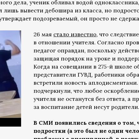
ного дела, ученик обливал водой одноклассника
л лишь вывести дебошира из класса, но подрост
к утверждает подозреваемый, он просто не сдержа
26 мая
стало известно
, что следстви
в отношении учителя. Согласно пров
педагог оправдан, поскольку действо
защищая порядок на уроке и поддер
Когда на совещании в 275-й школе о
представители ГУВД, работники обр
встретили новость аплодисментами
подчеркнули, что любое оскорблени
учителя не останутся без ответа, а 
за воспитание детей несут родители
В СМИ появились сведения о том,
подростки (а это был не один чел
проблемы с дисциплиной, в частн