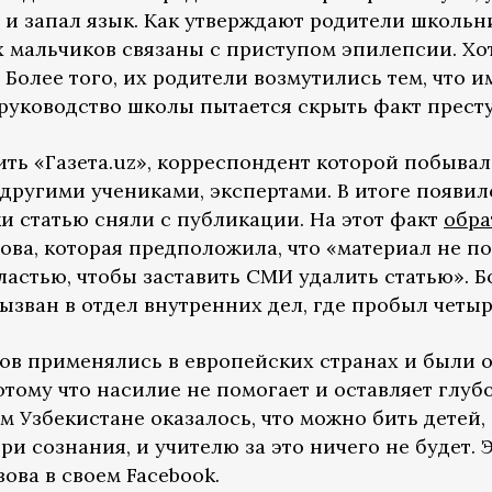
и запал язык. Как утверждают родители школьни
х мальчиков связаны с приступом эпилепсии. Хот
 Более того, их родители возмутились тем, что 
 руководство школы пытается скрыть факт прест
ть «Газета.uz», корреспондент которой побывал
 другими учениками, экспертами. В итоге появи
ки статью сняли с публикации. На этот факт
обра
ва, которая предположила, что «материал не п
стью, чтобы заставить СМИ удалить статью». Бо
ызван в отдел внутренних дел, где пробыл четыр
ов применялись в европейских странах и были 
Потому что насилие не помогает и оставляет глуб
м Узбекистане оказалось, что можно бить детей, 
ри сознания, и учителю за это ничего не будет.
ова в своем Facebook.