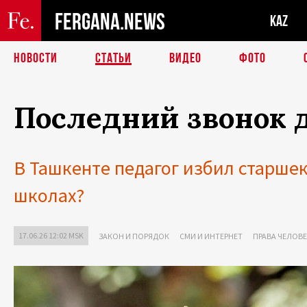
FERGANA.NEWS
KAZ
НОВОСТИ
СТАТЬИ
ВИДЕО
ФОТО
Последний звонок 
В Ташкенте педагог избил старшек
школах?
17.06.26 12:02 MSK
ЗАКОН И ПОРЯДОК
СМИ И ИНТЕРНЕТ
ПРАВА ЧЕЛОВ