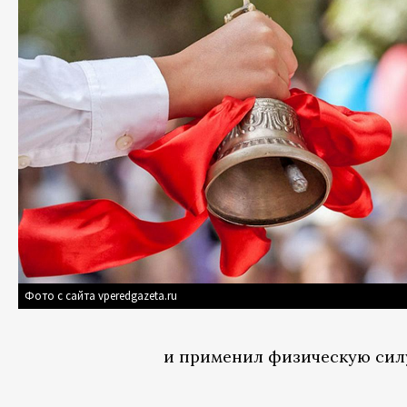
Фото с сайта vperedgazeta.ru
и применил физическую силу