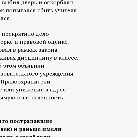
, выбил дверь и оскорблял
ок попытался сбить учителя
лся.
е прекратило дело
ерке и правовой оценке,
вал в рамках закона,
живая дисциплину в классе.
б этом объявили
азовательного учреждения
. Правоохранители
е или унижение в адрес
прямую ответственность
.
 что пострадавшие
овек) и раньше имели
ости, оскорбляли