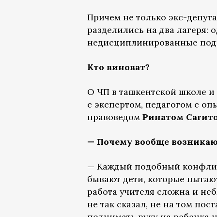
Причем не только экс-депут
разделились на два лагеря: 
недисциплинированные подро
Кто виноват?
О ЧП в ташкентской школе и
с экспертом, педагогом с оп
правоведом
Ринатом Сагит
— Почему вообще возникают
— Каждый подобный конфликт
бывают дети, которые пытают
работа учителя сложна и неб
не так сказал, не на том по
поднимать руку на ребенка н