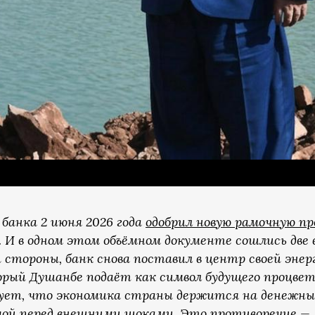
банка 2 июня 2026 года
одобрил новую рамочную п
а. И в одном этом объёмном документе сошлись дв
ой стороны, банк снова поставил в центр своей эн
орый Душанбе подаёт как символ будущего процвет
ует, что экономика страны держится на денежны
мой перед внешними шоками. Это противоречие — 