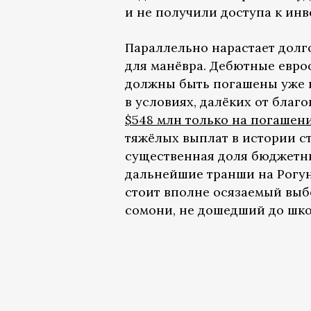
и не получили доступа к ин
Параллельно нарастает долго
для манёвра. Дебютные евроо
должны быть погашены уже в
в условиях, далёких от благ
$548 млн только на погашен
тяжёлых выплат в истории ст
существенная доля бюджетны
дальнейшие транши на Рогун
стоит вполне осязаемый выб
сомони, не дошедший до шк