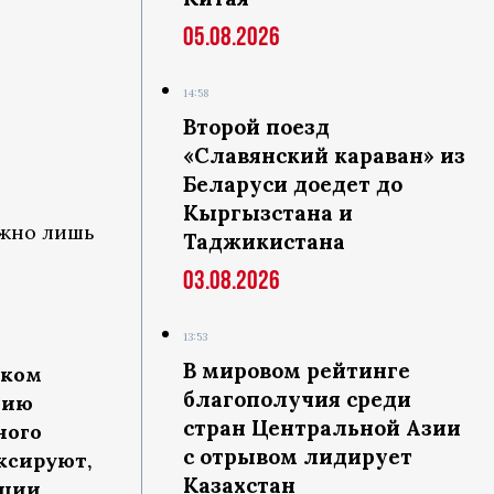
05.08.2026
14:58
Второй поезд
«Славянский караван» из
Беларуси доедет до
Кыргызстана и
ожно лишь
Таджикистана
03.08.2026
13:53
В мировом рейтинге
нком
благополучия среди
цию
стран Центральной Азии
ного
с отрывом лидирует
ксируют,
Казахстан
ации