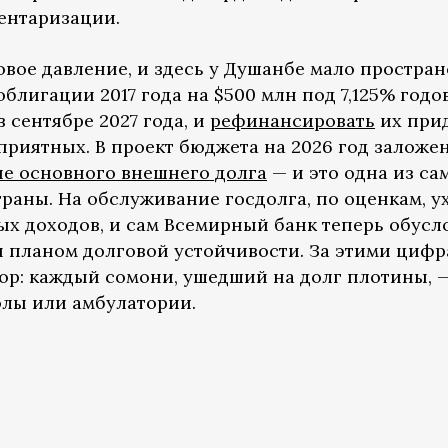
вентаризации.
вое давление, и здесь у Душанбе мало простран
блигации 2017 года на $500 млн под 7,125% годо
 сентябре 2027 года, и
рефинансировать
их при
оприятных. В проект бюджета на 2026 год заложе
ие основного внешнего долга
— и это одна из са
раны. На обслуживание госдолга, по оценкам, у
х доходов, и сам Всемирный банк теперь обусл
 планом долговой устойчивости. За этими циф
ор: каждый сомони, ушедший на долг плотины, —
олы или амбулатории.