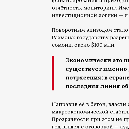
финансирования и приходят 
отчётность, мониторинг. Име
инвестиционной логики — и 
Поворотным эпизодом стало 
Рахмона: государству разре
сомони, около $100 млн.
Экономически это ш
существует именно 
потрясения; в стран
последняя линия об
Направив её в бетон, власт
макроэкономической стабиль
Прозрачности при этом не при
год вышел с оговоркой — а