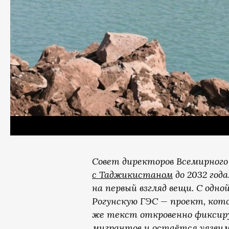
Совет директоров Всемирного 
с Таджикистаном
до 2032 год
на первый взгляд вещи. С одн
Рогунскую ГЭС — проект, кот
же текст откровенно фиксир
мигрантов и остаётся уязви