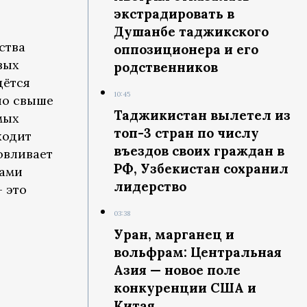
экстрадировать в
Душанбе таджикского
ства
оппозиционера и его
вых
родственников
дётся
10:45
но свыше
Таджикистан вылетел из
мых
топ-3 стран по числу
ходит
въездов своих граждан в
овливает
РФ, Узбекистан сохранил
рами
лидерство
 это
03:38
Уран, марганец и
вольфрам: Центральная
Азия — новое поле
конкуренции США и
Китая