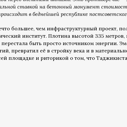
еальной ставкой на бетонный монумент стоимость
происходит в беднейшей республике постсоветско
ечто большее, чем инфраструктурный проект, по
итический институт. Плотина высотой 335 метров
о перестала быть просто источником энергии. Э
тий, превратил её в стройку века и в материал
сей площадке и риторикой о том, что Таджикист