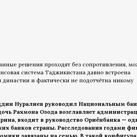
ванные решения проходят без сопротивления, м
нансовая система Таджикистана давно встроена
 династии и фактически не подотчётна никому
ддин Нуралиев руководил Национальным ба
ая дочь Рахмона Озода возглавляет администра
Зарина, входит в руководство Ориёнбанка — од
их банков страны. Расследования годами фи
омики завязаны на семью. В такой конфигур