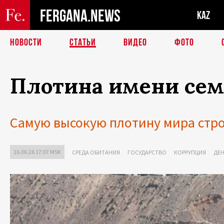
FERGANA.NEWS
KAZ
НОВОСТИ
СТАТЬИ
ВИДЕО
ФОТО
Плотина имени се
Самую высокую плотину мира строя
16.06.26 17:07 MSK
СРЕДА ОБИТАНИЯ
ГОСУДАРСТВО
КОРРУПЦИЯ
ДЕН