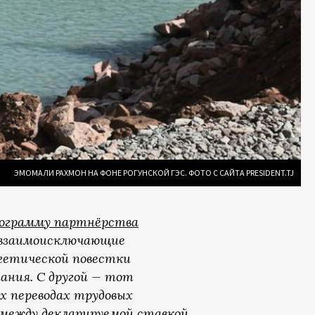
ЭМОМАЛИ РАХМОН НА ФОНЕ РОГУНСКОЙ ГЭС. ФОТО С САЙТА PRESIDENT.TJ
рограмму партнёрства
е взаимоисключающие
ергетической повестки
ания. С другой — тот
х переводах трудовых
между декларируемой ставкой