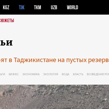
KGZ
TJK
TKM
UZB
WORLD
СЮЖЕТЫ
мьи
т в Таджикистане на пустых резерв
ЬГИ
БИЗНЕС
ЭКОНОМИКА
ЭКОЛОГИЯ
ВОДА
ВЛАСТЬ
ВОЗВЕДЕНИЕ РО