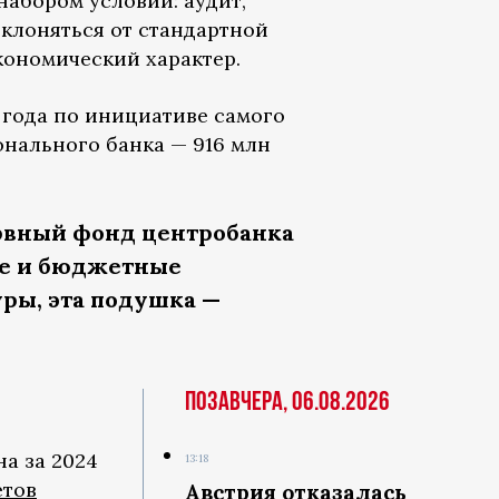
абором условий: аудит,
тклоняться от стандартной
кономический характер.
 года по инициативе самого
онального банка — 916 млн
рвный фонд центробанка
ые и бюджетные
уры, эта подушка —
Позавчера, 06.08.2026
на за 2024
13:18
етов
Австрия отказалась