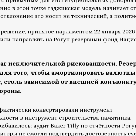
с привычным для институциональных доноров н
нно в этой точке таджикская модель начинает о
отклонение это носит не технический, а политэ
решение, принятое парламентом 22 января 2026
шили направлять на Рогун резервный фонд Наци
аг исключительной рискованности. Резе
для того, чтобы амортизировать валютн
е, столь зависимой от внешней конъюнкт
ороны.
и фактически конвертировали инструмент
ности в инструмент строительства памятника.
бавилось: аудит Baker Tilly по отчётности Рогу
удиторы
не смогли подтвердить достоверность сч