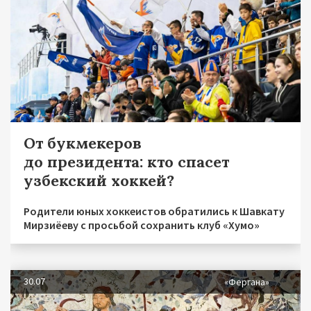
От букмекеров
до президента: кто спасет
узбекский хоккей?
Родители юных хоккеистов обратились к Шавкату
Мирзиёеву с просьбой сохранить клуб «Хумо»
30.07
«Фергана»