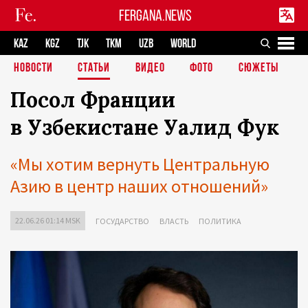
FERGANA.NEWS
KAZ
KGZ
TJK
TKM
UZB
WORLD
НОВОСТИ
СТАТЬИ
ВИДЕО
ФОТО
СЮЖЕТЫ
Посол Франции
в Узбекистане Уалид Фук
«Мы хотим вернуть Центральную
Азию в центр наших отношений»
22.06.26 01:14 MSK
ГОСУДАРСТВО
ВЛАСТЬ
ПОЛИТИКА