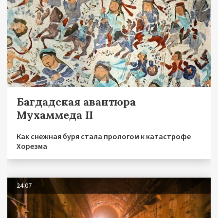
Багдадская авантюра
Мухаммеда II
Как снежная буря стала прологом к катастрофе
Хорезма
24.07